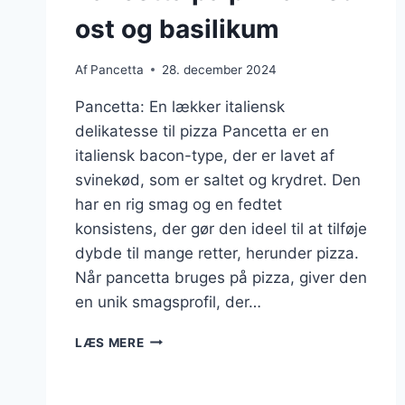
ost og basilikum
Af
Pancetta
28. december 2024
Pancetta: En lækker italiensk
delikatesse til pizza Pancetta er en
italiensk bacon-type, der er lavet af
svinekød, som er saltet og krydret. Den
har en rig smag og en fedtet
konsistens, der gør den ideel til at tilføje
dybde til mange retter, herunder pizza.
Når pancetta bruges på pizza, giver den
en unik smagsprofil, der…
PANCETTA
LÆS MERE
PÅ
PIZZA
MED