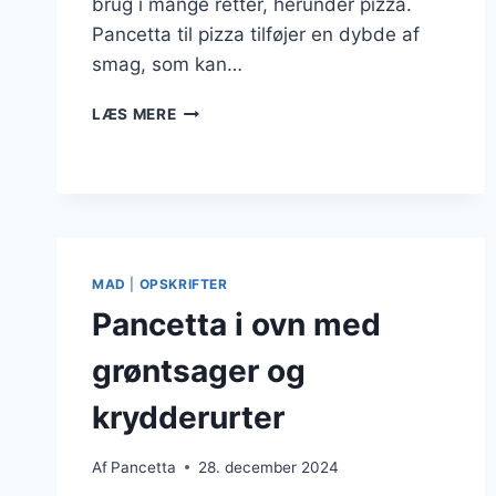
brug i mange retter, herunder pizza.
Pancetta til pizza tilføjer en dybde af
smag, som kan…
PANCETTA
LÆS MERE
TIL
PIZZA
MED
EKSTRA
KRYDDERIER
MAD
|
OPSKRIFTER
Pancetta i ovn med
grøntsager og
krydderurter
Af
Pancetta
28. december 2024