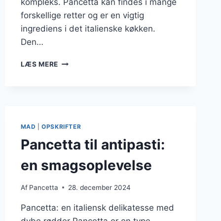
kompleks. Pancetta kan findes i mange
forskellige retter og er en vigtig
ingrediens i det italienske køkken.
Den…
PANCETTA
LÆS MERE
I
ITALIENSK
MAD:
EN
KLASSIKER
MAD
|
OPSKRIFTER
Pancetta til antipasti:
en smagsoplevelse
Af
Pancetta
28. december 2024
Pancetta: en italiensk delikatesse med
dybe rødder Pancetta er en type