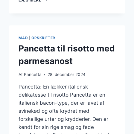
MED
KARTOFLER:
EN
SOLID
MIDDAG
MAD
|
OPSKRIFTER
Pancetta til risotto med
parmesanost
Af
Pancetta
28. december 2024
Pancetta: En lækker italiensk
delikatesse til risotto Pancetta er en
italiensk bacon-type, der er lavet af
svinekød og ofte krydret med
forskellige urter og krydderier. Den er
kendt for sin rige smag og fede