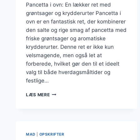
Pancetta i ovn: En lækker ret med
grøntsager og krydderurter Pancetta i
ovn er en fantastisk ret, der kombinerer
den salte og rige smag af pancetta med
friske grøntsager og aromatiske
krydderurter. Denne ret er ikke kun
velsmagende, men også let at
forberede, hvilket gør den til et ideelt
valg til både hverdagsmåltider og
festlige…
PANCETTA
LÆS MERE
I
OVN
MED
GRØNTSAGER
OG
KRYDDERURTER
MAD
|
OPSKRIFTER