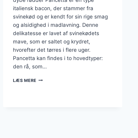
italiensk bacon, der stammer fra
svinekød og er kendt for sin rige smag
og alsidighed i madlavning. Denne
delikatesse er lavet af svinekødets
mave, som er saltet og krydret,
hvorefter det tørres i flere uger.
Pancetta kan findes i to hovedtyper:
den rå, som…
PANCETTA
LÆS MERE
TIL
ANTIPASTI:
EN
SMAGSOPLEVELSE