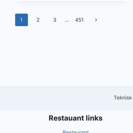
DEN
PERFEKTE
Side
KOMBINATION
Næste
1
2
3
…
451
navigation
side
Teknisk
Restauant links
Restaurant