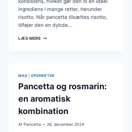
konsistens, hvilket gør den til en ideel
ingrediens i mange retter, herunder
risotto. Når pancetta tilsættes risotto,
tilføjer den en dybde…
PANCETTA
LÆS MERE
TIL
RISOTTO
MED
PARMESANOST
MAD
|
OPSKRIFTER
Pancetta og rosmarin:
en aromatisk
kombination
Af
Pancetta
28. december 2024