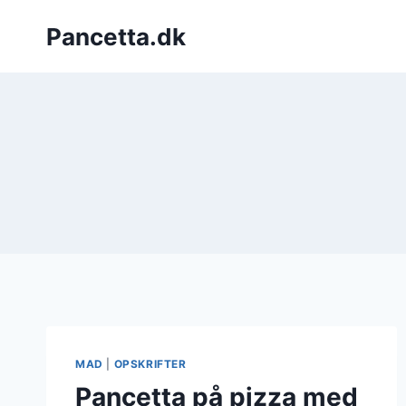
Fortsæt
Pancetta.dk
til
indhold
MAD
|
OPSKRIFTER
Pancetta på pizza med