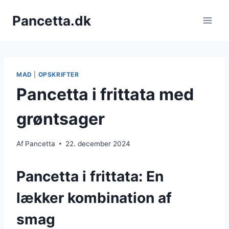
Fortsæt
Pancetta.dk
til
indhold
MAD
|
OPSKRIFTER
Pancetta i frittata med
grøntsager
Af
Pancetta
22. december 2024
Pancetta i frittata: En
lækker kombination af
smag