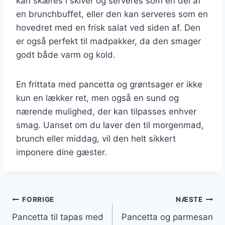
kan skæres i skiver og serveres som en del af
en brunchbuffet, eller den kan serveres som en
hovedret med en frisk salat ved siden af. Den
er også perfekt til madpakker, da den smager
godt både varm og kold.
En frittata med pancetta og grøntsager er ikke
kun en lækker ret, men også en sund og
nærende mulighed, der kan tilpasses enhver
smag. Uanset om du laver den til morgenmad,
brunch eller middag, vil den helt sikkert
imponere dine gæster.
Indlægsnavigation
FORRIGE
NÆSTE
Pancetta til tapas med
Pancetta og parmesan