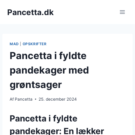
Fortsæt
Pancetta.dk
til
indhold
MAD
|
OPSKRIFTER
Pancetta i fyldte
pandekager med
grøntsager
Af
Pancetta
25. december 2024
Pancetta i fyldte
pandekager: En lækker