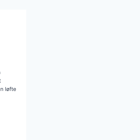
n
t
n løfte