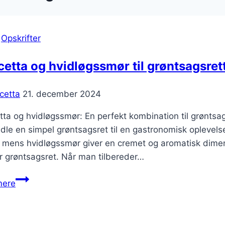
|
Opskrifter
etta og hvidløgssmør til grøntsagsret
cetta
21. december 2024
ta og hvidløgssmør: En perfekt kombination til grøntsa
dle en simpel grøntsagsret til en gastronomisk oplevelse. 
 mens hvidløgssmør giver en cremet og aromatisk dime
r grøntsagsret. Når man tilbereder…
Pancetta
mere
og
hvidløgssmør
til