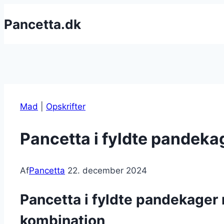
Fortsæt
Pancetta.dk
til
indhold
Mad
|
Opskrifter
Pancetta i fyldte pandeka
Af
Pancetta
22. december 2024
Pancetta i fyldte pandekager
kombination