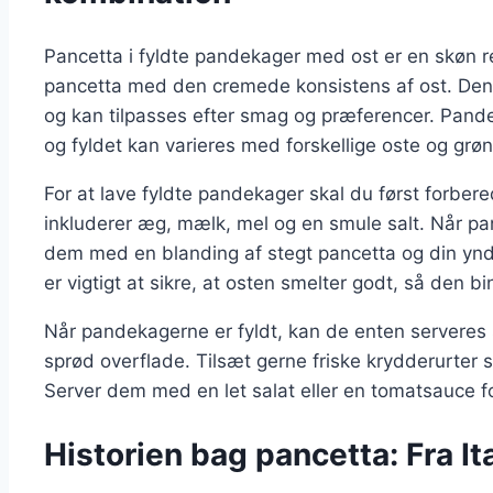
Pancetta i fyldte pandekager med ost er en skøn r
pancetta med den cremede konsistens af ost. Denne
og kan tilpasses efter smag og præferencer. Pande
og fyldet kan varieres med forskellige oste og grøn
For at lave fyldte pandekager skal du først forber
inkluderer æg, mælk, mel og en smule salt. Når p
dem med en blanding af stegt pancetta og din yndl
er vigtigt at sikre, at osten smelter godt, så den 
Når pandekagerne er fyldt, kan de enten serveres s
sprød overflade. Tilsæt gerne friske krydderurter s
Server dem med en let salat eller en tomatsauce fo
Historien bag pancetta: Fra Ital