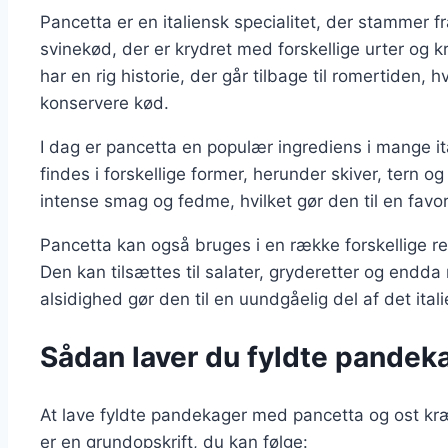
Pancetta er en italiensk specialitet, der stammer 
svinekød, der er krydret med forskellige urter og kr
har en rig historie, der går tilbage til romertiden,
konservere kød.
I dag er pancetta en populær ingrediens i mange ital
findes i forskellige former, herunder skiver, tern o
intense smag og fedme, hvilket gør den til en favo
Pancetta kan også bruges i en række forskellige rett
Den kan tilsættes til salater, gryderetter og end
alsidighed gør den til en uundgåelig del af det ita
Sådan laver du fyldte pandek
At lave fyldte pandekager med pancetta og ost kræv
er en grundopskrift, du kan følge: