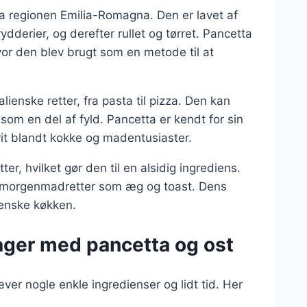
fra regionen Emilia-Romagna. Den er lavet af
ydderier, og derefter rullet og tørret. Pancetta
 hvor den blev brugt som en metode til at
ienske retter, fra pasta til pizza. Den kan
g som en del af fyld. Pancetta er kendt for sin
rit blandt kokke og madentusiaster.
er, hvilket gør den til en alsidig ingrediens.
da morgenmadretter som æg og toast. Dens
lienske køkken.
ager med pancetta og ost
er nogle enkle ingredienser og lidt tid. Her