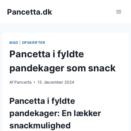
Fortsæt
Pancetta.dk
til
indhold
MAD
|
OPSKRIFTER
Pancetta i fyldte
pandekager som snack
Af
Pancetta
13. december 2024
Pancetta i fyldte
pandekager: En lækker
snackmulighed