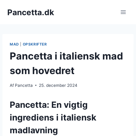
Fortsæt
Pancetta.dk
til
indhold
MAD
|
OPSKRIFTER
Pancetta i italiensk mad
som hovedret
Af
Pancetta
25. december 2024
Pancetta: En vigtig
ingrediens i italiensk
madlavning