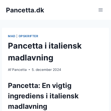
Fortsæt
Pancetta.dk
til
indhold
MAD
|
OPSKRIFTER
Pancetta i italiensk
madlavning
Af
Pancetta
5. december 2024
Pancetta: En vigtig
ingrediens i italiensk
madlavning