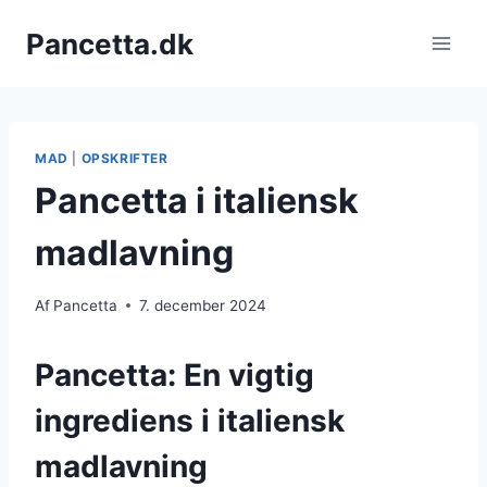
Fortsæt
Pancetta.dk
til
indhold
MAD
|
OPSKRIFTER
Pancetta i italiensk
madlavning
Af
Pancetta
7. december 2024
Pancetta: En vigtig
ingrediens i italiensk
madlavning