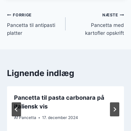
Indlægsnavigation
FORRIGE
NÆSTE
Pancetta til antipasti
Pancetta med
platter
kartofler opskrift
Lignende indlæg
Pancetta til pasta carbonara på
italiensk vis
Af
Pancetta
17. december 2024