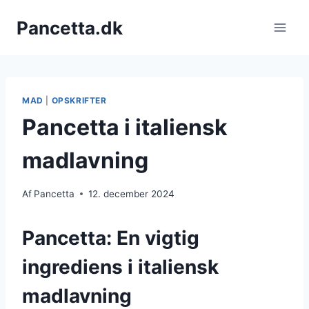
Fortsæt
Pancetta.dk
til
indhold
MAD
|
OPSKRIFTER
Pancetta i italiensk
madlavning
Af
Pancetta
12. december 2024
Pancetta: En vigtig
ingrediens i italiensk
madlavning