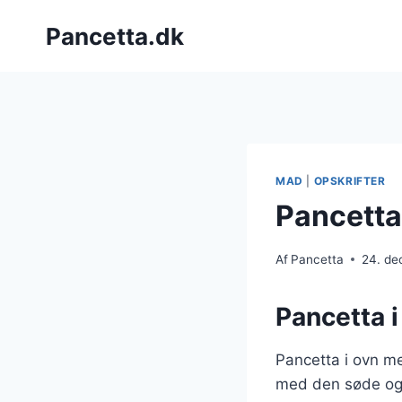
Fortsæt
Pancetta.dk
til
indhold
MAD
|
OPSKRIFTER
Pancetta
Af
Pancetta
24. d
Pancetta i
Pancetta i ovn m
med den søde og 