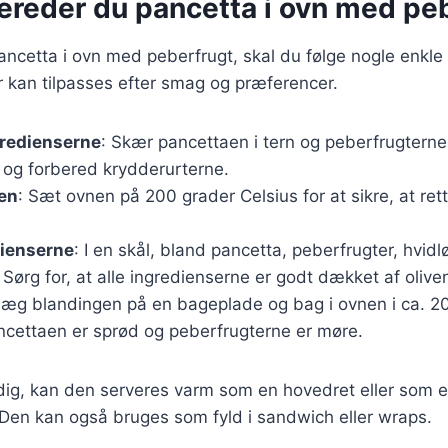
bereder du pancetta i ovn med pe
pancetta i ovn med peberfrugt, skal du følge nogle enkle 
r kan tilpasses efter smag og præferencer.
gredienserne
: Skær pancettaen i tern og peberfrugterne 
t og forbered krydderurterne.
en
: Sæt ovnen på 200 grader Celsius for at sikre, at ret
dienserne
: I en skål, bland pancetta, peberfrugter, hvidl
 Sørg for, at alle ingredienserne er godt dækket af oliven
Læg blandingen på en bageplade og bag i ovnen i ca. 20
pancettaen er sprød og peberfrugterne er møre.
dig, kan den serveres varm som en hovedret eller som e
 Den kan også bruges som fyld i sandwich eller wraps.