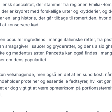
aliensk specialitet, der stammer fra regionen Emilia-Ro
 der er krydret med forskellige urter og krydderier, og de
ar en lang historie, der går tilbage til romertiden, hvor 
l at konservere kød.
en populær ingrediens i mange italienske retter, fra past
n smagsgiver i saucer og gryderetter, og dens alsidighe
kke og madentusiaster. Pancetta kan også findes i mang
dner om dens popularitet.
 kun velsmagende, men også en del af en sund kost, når
eholder proteiner og essentielle fedtsyrer, hvilket gør 
 Det er dog vigtigt at være opmærksom på portionsstørrel
t.