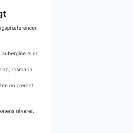
gt
magspræferencer.
 aubergine eller
mian, rosmarin
etten en cremet
sonens råvarer.