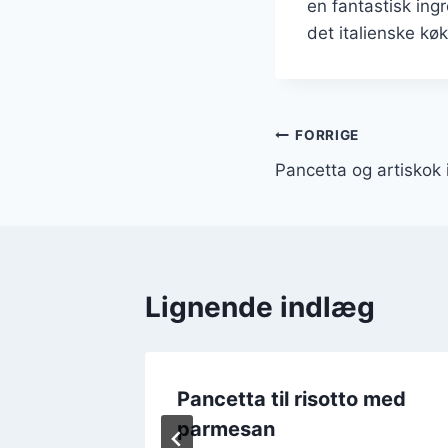
en fantastisk ing
det italienske kø
Indlægsnavi
FORRIGE
Pancetta og artiskok 
Lignende indlæg
l
Pancetta til risotto med
parmesan