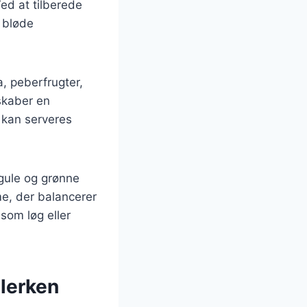
Ved at tilberede
 bløde
a, peberfrugter,
 skaber en
 kan serveres
 gule og grønne
me, der balancerer
som løg eller
llerken