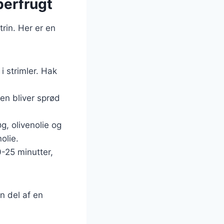
berfrugt
trin. Her er en
i strimler. Hak
ten bliver sprød
øg, olivenolie og
olie.
-25 minutter,
n del af en