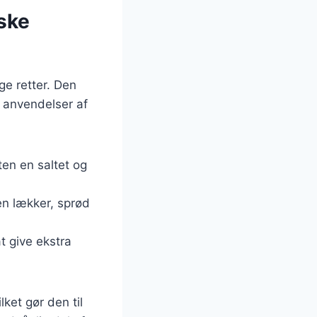
nske
ge retter. Den
e anvendelser af
tten en saltet og
 en lækker, sprød
at give ekstra
ket gør den til