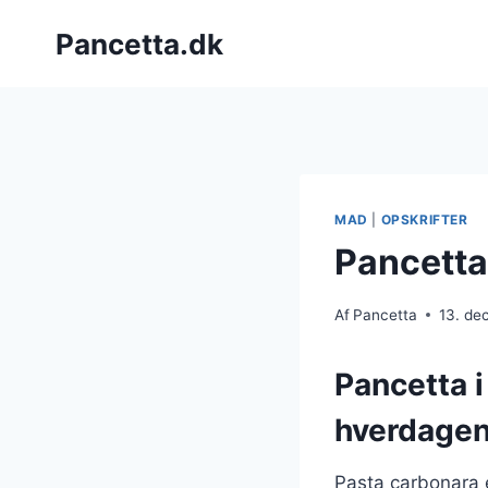
Fortsæt
Pancetta.dk
til
indhold
MAD
|
OPSKRIFTER
Pancetta 
Af
Pancetta
13. de
Pancetta i
hverdage
Pasta carbonara e