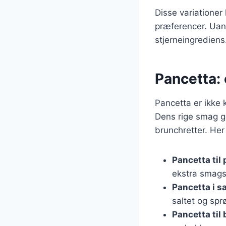
Disse variatione
præferencer. Uans
stjerneingrediens
Pancetta: 
Pancetta er ikke 
Dens rige smag gø
brunchretter. Her
Pancetta til 
ekstra smags
Pancetta i sa
saltet og spr
Pancetta til