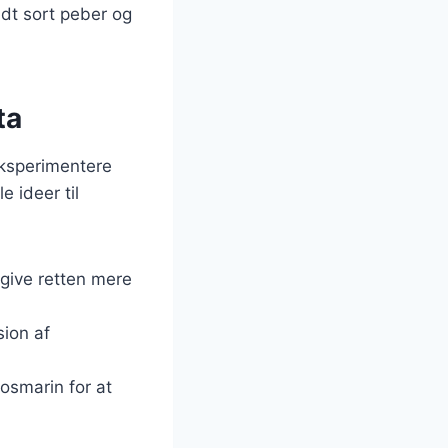
lidt sort peber og
ta
eksperimentere
e ideer til
 give retten mere
sion af
rosmarin for at