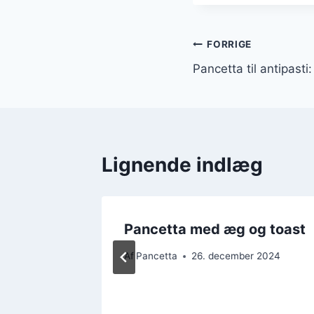
Indlægsnavi
FORRIGE
Pancetta til antipast
Lignende indlæg
salater
Pancetta med æg og toast
2024
Af
Pancetta
26. december 2024