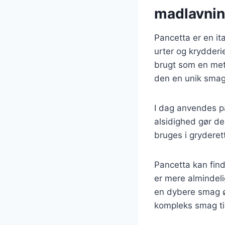
madlavni
Pancetta er en it
urter og krydderie
brugt som en metod
den en unik smag,
I dag anvendes pan
alsidighed gør de
bruges i gryderet
Pancetta kan find
er mere almindeli
en dybere smag øn
kompleks smag til