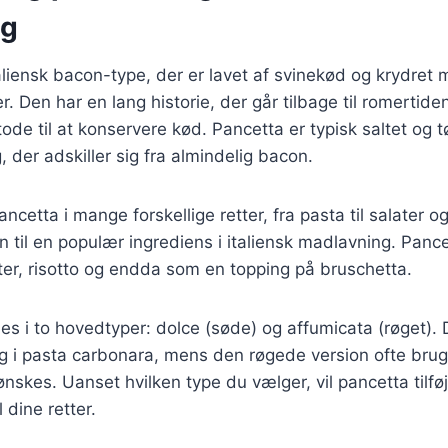
ng
aliensk bacon-type, der er lavet af svinekød og krydret 
r. Den har en lang historie, der går tilbage til romertide
e til at konservere kød. Pancetta er typisk saltet og tør
 der adskiller sig fra almindelig bacon.
cetta i mange forskellige retter, fra pasta til salater o
n til en populær ingrediens i italiensk madlavning. Panc
ter, risotto og endda som en topping på bruschetta.
es i to hovedtyper: dolce (søde) og affumicata (røget).
g i pasta carbonara, mens den røgede version ofte bruges
skes. Uanset hvilken type du vælger, vil pancetta tilføj
 dine retter.