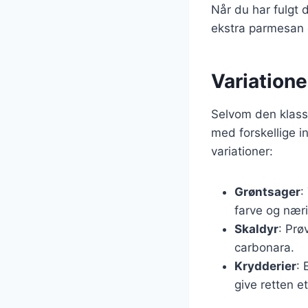
Når du har fulgt d
ekstra parmesan 
Variation
Selvom den klass
med forskellige in
variationer:
Grøntsager
:
farve og nær
Skaldyr
: Prø
carbonara.
Krydderier
: 
give retten et