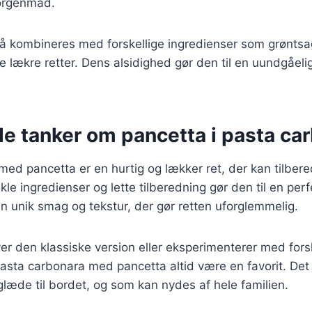
orgenmad.
å kombineres med forskellige ingredienser som grøntsag
 lækre retter. Dens alsidighed gør den til en uundgåelig
de tanker om pancetta i pasta ca
ed pancetta er en hurtig og lækker ret, der kan tilber
kle ingredienser og lette tilberedning gør den til en per
 en unik smag og tekstur, der gør retten uforglemmelig.
r den klassiske version eller eksperimenterer med forsk
 pasta carbonara med pancetta altid være en favorit. Det 
læde til bordet, og som kan nydes af hele familien.