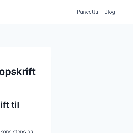
Pancetta
Blog
opskrift
t til
e konsistens og