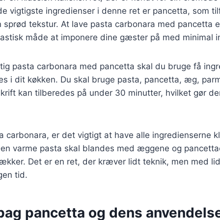
de vigtigste ingredienser i denne ret er pancetta, som til
 sprød tekstur. At lave pasta carbonara med pancetta er
astisk måde at imponere dine gæster på med minimal i
rtig pasta carbonara med pancetta skal du bruge få ing
des i dit køkken. Du skal bruge pasta, pancetta, æg, pa
ift kan tilberedes på under 30 minutter, hvilket gør den 
a carbonara, er det vigtigt at have alle ingredienserne k
 Den varme pasta skal blandes med æggene og pancetta
lækker. Det er en ret, der kræver lidt teknik, men med li
en tid.
 bag pancetta og dens anvendelse