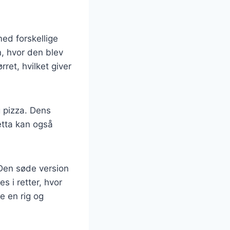
med forskellige
n, hvor den blev
ret, hvilket giver
g pizza. Dens
etta kan også
 Den søde version
 i retter, hvor
e en rig og