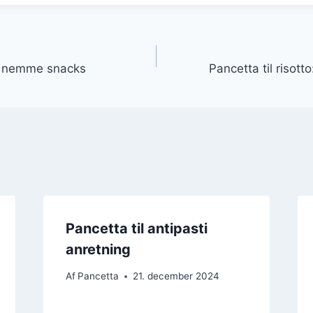
gation
i: nemme snacks
Pancetta til risott
Pancetta til antipasti
anretning
Af
Pancetta
21. december 2024