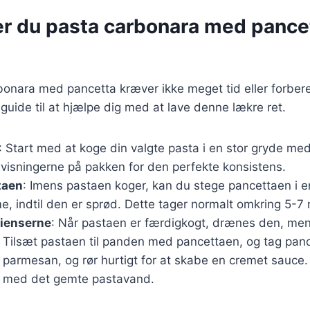
r du pasta carbonara med pancett
bonara med pancetta kræver ikke meget tid eller forber
n guide til at hjælpe dig med at lave denne lækre ret.
: Start med at koge din valgte pasta i en stor gryde med 
nvisningerne på pakken for den perfekte konsistens.
taen
: Imens pastaen koger, kan du stege pancettaen i 
 indtil den er sprød. Dette tager normalt omkring 5-7 
dienserne
: Når pastaen er færdigkogt, drænes den, men
 Tilsæt pastaen til panden med pancettaen, og tag pan
parmesan, og rør hurtigt for at skabe en cremet sauce.
n med det gemte pastavand.