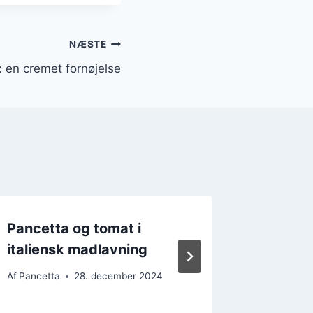
NÆSTE
o: en cremet fornøjelse
Pancetta og tomat i
Pancet
italiensk madlavning
frittata
Af
Pancetta
28. december 2024
Af
Pancett