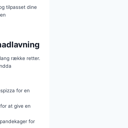
g tilpasset dine
 en
 madlavning
lang række retter.
 endda
spizza for en
for at give en
e pandekager for