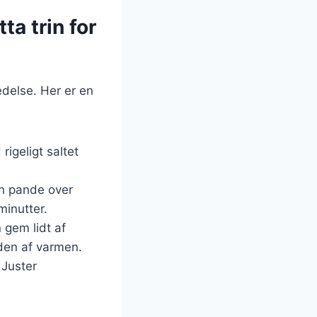
a trin for
edelse. Her er en
rigeligt saltet
en pande over
minutter.
 gem lidt af
den af varmen.
 Juster