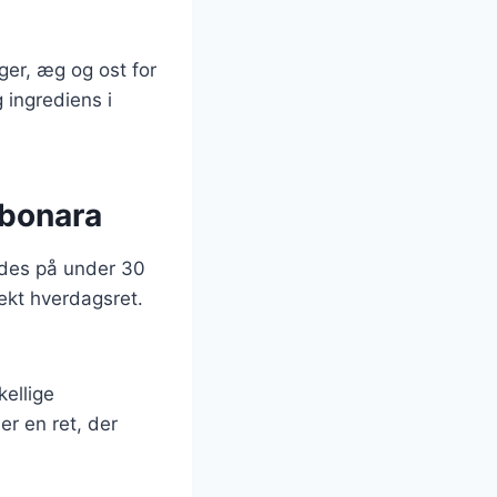
er, æg og ost for
 ingrediens i
rbonara
edes på under 30
fekt hverdagsret.
ellige
er en ret, der