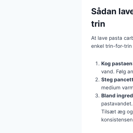
Sådan lave
trin
At lave pasta car
enkel trin-for-tri
Kog pastaen
vand. Følg a
Steg pancet
medium varme,
Bland ingre
pastavandet.
Tilsæt æg og 
konsistense