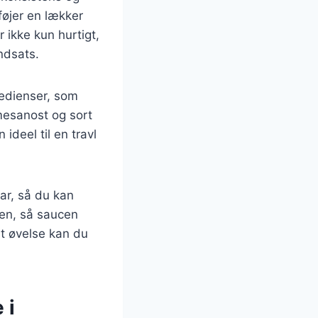
føjer en lækker
 ikke kun hurtigt,
ndsats.
redienser, som
rmesanost og sort
ideel til en travl
lar, så du kan
en, så saucen
dt øvelse kan du
 i