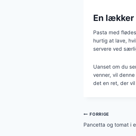
En lækker 
Pasta med flødesa
hurtig at lave, hv
servere ved særli
Uanset om du ser
venner, vil denne
det en ret, der vi
Indlægsnavi
FORRIGE
Pancetta og tomat i e