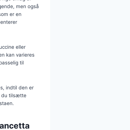
agende, men også
 som er en
menterer
uccine eller
en kan varieres
asselig til
, indtil den er
 du tilsætte
staen.
pancetta