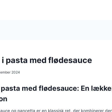
 i pasta med flødesauce
cember 2024
i pasta med flødesauce: En lække
on
auce og pancetta er en klassisk ret, der kombinerer de