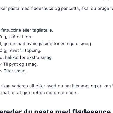
ækker pasta med flødesauce og pancetta, skal du bruge 
fettuccine eller tagliatelle.
0 g, skåret i tern.
l, gerne madlavningsfløde for en rigere smag.
0 g, revet til topping.
ed, hakket for ekstra smag.
e
: Til pynt og smag.
r
: Efter smag.
r kan varieres alt efter hvad du har hjemme, og du kan t
pinat for at gøre retten mere nærende.
bereder du pasta med flødesauce