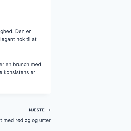
lighed. Den er
legant nok til at
ler en brunch med
e konsistens er
NÆSTE
at med rødløg og urter