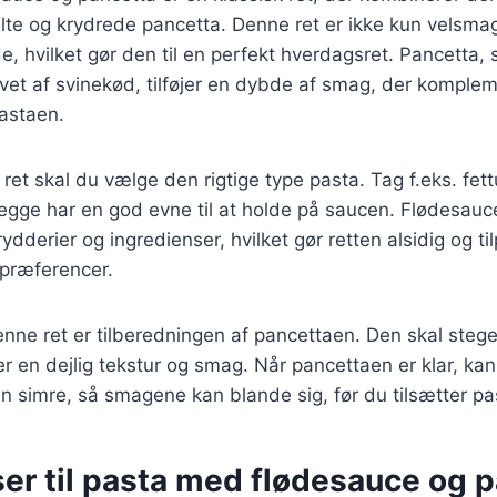
lte og krydrede pancetta. Denne ret er ikke kun velsm
de, hvilket gør den til en perfekt hverdagsret. Pancetta,
avet af svinekød, tilføjer en dybde af smag, der komple
astaen.
ret skal du vælge den rigtige type pasta. Tag f.eks. fett
begge har en god evne til at holde på saucen. Flødesauc
ydderier og ingredienser, hvilket gør retten alsidig og tilp
spræferencer.
enne ret er tilberedningen af pancettaen. Den skal steges
er en dejlig tekstur og smag. Når pancettaen er klar, kan
n simre, så smagene kan blande sig, før du tilsætter pa
ser til pasta med flødesauce og 