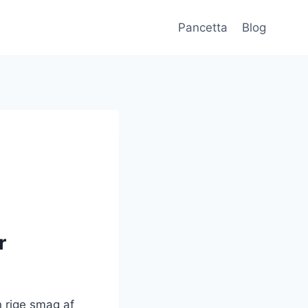
Pancetta
Blog
r
n rige smag af