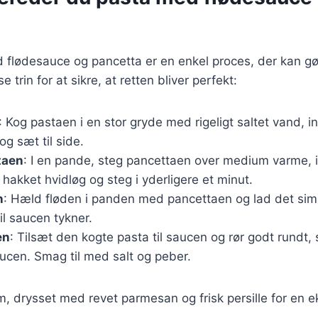
d flødesauce og pancetta er en enkel proces, der kan g
e trin for at sikre, at retten bliver perfekt:
: Kog pastaen i en stor gryde med rigeligt saltet vand, in
g sæt til side.
taen
: I en pande, steg pancettaen over medium varme, i
 hakket hvidløg og steg i yderligere et minut.
n
: Hæld fløden i panden med pancettaen og lad det simr
til saucen tykner.
en
: Tilsæt den kogte pasta til saucen og rør godt rundt, 
ucen. Smag til med salt og peber.
m, drysset med revet parmesan og frisk persille for en e