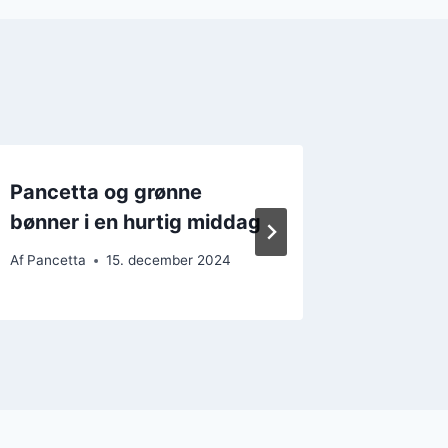
Pancetta og grønne
Pancett
bønner i en hurtig middag
madlav
Af
Pancetta
15. december 2024
Af
Pancett