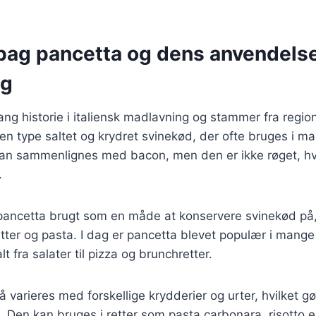
 bag pancetta og dens anvendelse
ng
ang historie i italiensk madlavning og stammer fra regio
n type saltet og krydret svinekød, der ofte bruges i ma
kan sammenlignes med bacon, men den er ikke røget, hvi
.
 pancetta brugt som en måde at konservere svinekød på,
tter og pasta. I dag er pancetta blevet populær i mang
lt fra salater til pizza og brunchretter.
 varieres med forskellige krydderier og urter, hvilket gør
s. Den kan bruges i retter som pasta carbonara, risotto 