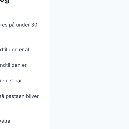
øres på under 30
dtil den er al
ndtil den er
e i et par
så pastaen bliver
kstra