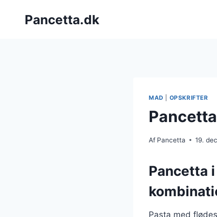
Fortsæt
Pancetta.dk
til
indhold
MAD
|
OPSKRIFTER
Pancetta
Af
Pancetta
19. de
Pancetta 
kombinati
Pasta med flødes