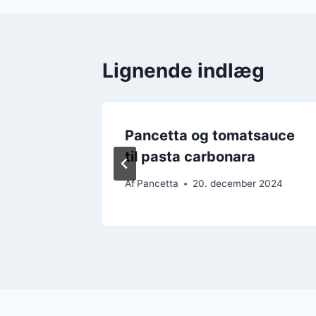
Lignende indlæg
l en
Pancetta og tomatsauce
til pasta carbonara
 2024
Af
Pancetta
20. december 2024