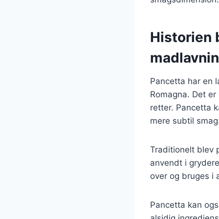
Historien
madlavni
Pancetta har en l
Romagna. Det er e
retter. Pancetta 
mere subtil smag
Traditionelt blev
anvendt i grydere
over og bruges i a
Pancetta kan også
alsidig ingredien