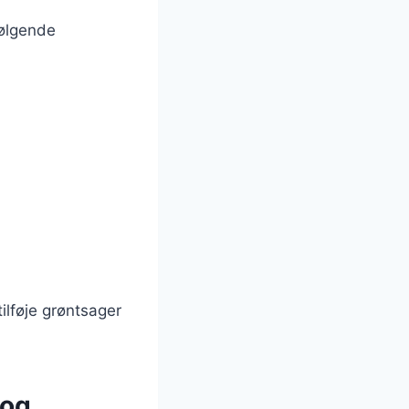
følgende
ilføje grøntsager
 og