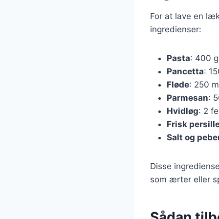
For at lave en l
ingredienser:
Pasta
: 400 g 
Pancetta
: 15
Fløde
: 250 m
Parmesan
: 5
Hvidløg
: 2 f
Frisk persill
Salt og pebe
Disse ingrediense
som ærter eller s
Sådan til