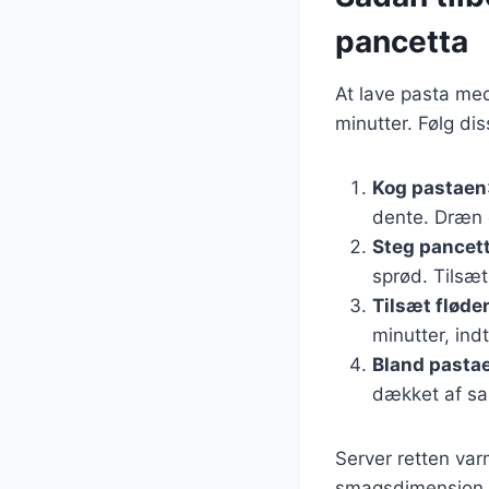
pancetta
At lave pasta me
minutter. Følg diss
Kog pastaen
dente. Dræn o
Steg pancet
sprød. Tilsæt
Tilsæt fløde
minutter, ind
Bland pasta
dækket af sa
Server retten var
smagsdimension.