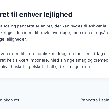
ret til enhver lejlighed
uce og pancetta er en ret, der kan nydes til enhver lej
ilket gør den ideel til travle hverdage, men den er også e
ge lejligheder.
verer den til en romantisk middag, en familiemiddag el
 ret helt sikkert imponere. Med sin rige smag og cremed
l blive husket og elsket af alle, der smager den.
gation
n skøn ret
Pancetta i sal