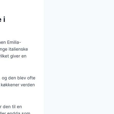
 i
nen Emilia-
nge italienske
lket giver en
 og den blev ofte
e køkkener verden
 den til en
eller endda som