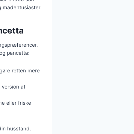
og madentusiaster.
ncetta
magspræferencer.
 og pancetta:
t gøre retten mere
 version af
me eller friske
 din husstand.