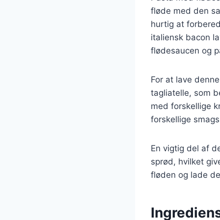
fløde med den sa
hurtig at forbere
italiensk bacon l
flødesaucen og p
For at lave denne 
tagliatelle, som 
med forskellige kr
forskellige smag
En vigtig del af d
sprød, hvilket giv
fløden og lade de
Ingredien