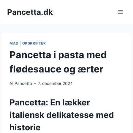
Fortsæt
Pancetta.dk
til
indhold
MAD
|
OPSKRIFTER
Pancetta i pasta med
flødesauce og ærter
Af
Pancetta
7. december 2024
Pancetta: En lækker
italiensk delikatesse med
historie