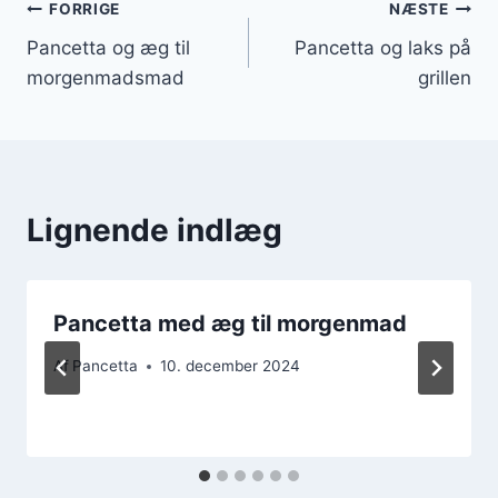
Indlægsnavigation
FORRIGE
NÆSTE
Pancetta og æg til
Pancetta og laks på
morgenmadsmad
grillen
Lignende indlæg
Pancetta med æg til morgenmad
Af
Pancetta
10. december 2024