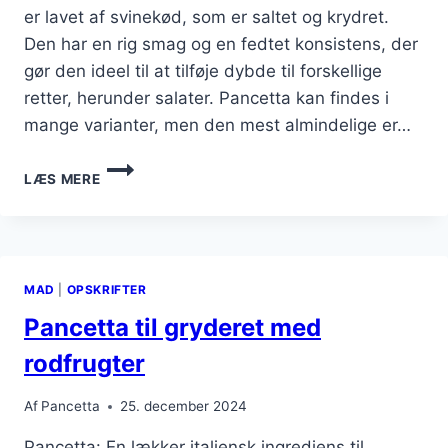
er lavet af svinekød, som er saltet og krydret.
Den har en rig smag og en fedtet konsistens, der
gør den ideel til at tilføje dybde til forskellige
retter, herunder salater. Pancetta kan findes i
mange varianter, men den mest almindelige er…
PANCETTA
LÆS MERE
TIL
SALAT
MED
FRISKE
GRØNTSAGER
MAD
|
OPSKRIFTER
Pancetta til gryderet med
rodfrugter
Af
Pancetta
25. december 2024
Pancetta: En lækker italiensk ingrediens til