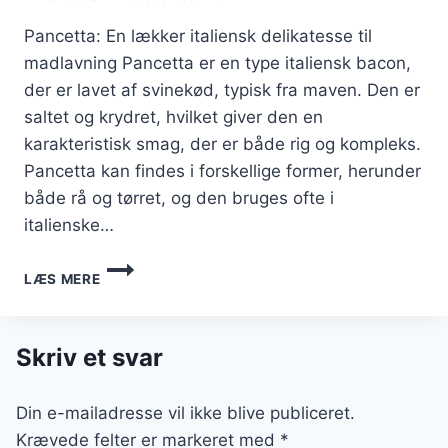
Pancetta: En lækker italiensk delikatesse til
madlavning Pancetta er en type italiensk bacon,
der er lavet af svinekød, typisk fra maven. Den er
saltet og krydret, hvilket giver den en
karakteristisk smag, der er både rig og kompleks.
Pancetta kan findes i forskellige former, herunder
både rå og tørret, og den bruges ofte i
italienske…
PANCETTA
LÆS MERE
TIL
PASTA
CARBONARA
OPSKRIFT
Skriv et svar
Din e-mailadresse vil ikke blive publiceret.
Krævede felter er markeret med
*