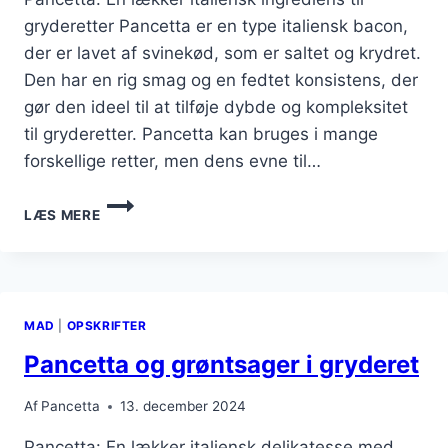
gryderetter Pancetta er en type italiensk bacon,
der er lavet af svinekød, som er saltet og krydret.
Den har en rig smag og en fedtet konsistens, der
gør den ideel til at tilføje dybde og kompleksitet
til gryderetter. Pancetta kan bruges i mange
forskellige retter, men dens evne til…
PANCETTA
LÆS MERE
TIL
GRYDERET
MED
RODFRUGTER
MAD
|
OPSKRIFTER
Pancetta og grøntsager i gryderet
Af
Pancetta
13. december 2024
Pancetta: En lækker italiensk delikatesse med