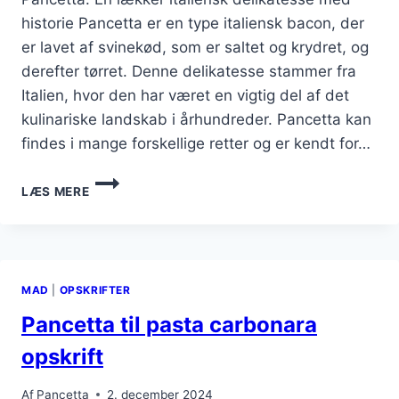
historie Pancetta er en type italiensk bacon, der
er lavet af svinekød, som er saltet og krydret, og
derefter tørret. Denne delikatesse stammer fra
Italien, hvor den har været en vigtig del af det
kulinariske landskab i århundreder. Pancetta kan
findes i mange forskellige retter og er kendt for…
PANCETTA
LÆS MERE
OG
GRØNTSAGER
I
GRYDERET
MAD
|
OPSKRIFTER
Pancetta til pasta carbonara
opskrift
Af
Pancetta
2. december 2024