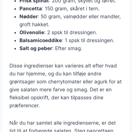
Frisk spinat
: 200 gram, skyllet og tørret.
Pancetta
: 150 gram, skåret i tern.
Nødder
: 50 gram, valnødder eller mandler,
groft hakket.
Olivenolie
: 2 spsk til dressingen.
Balsamicoeddike
: 1 spsk til dressingen.
Salt og peber
: Efter smag.
Disse ingredienser kan varieres alt efter hvad
du har hjemme, og du kan tilføje andre
grøntsager som cherrytomater eller agurk for at
give salaten mere farve og smag. Det er en
fleksibel opskrift, der kan tilpasses dine
præferencer.
Når du har samlet alle ingredienserne, er det
tid til at forberede salaten. Steg pancettaen,