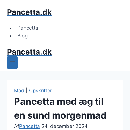
Fortsæt
Pancetta.dk
til
indhold
Pancetta
Blog
Pancetta.dk
Mad
|
Opskrifter
Pancetta med æg til
en sund morgenmad
Af
Pancetta
24. december 2024