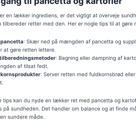
lgang til pancetta og kartofler
er en lækker ingrediens, er det vigtigt at overveje su
 tilbereder retter med den. Her er nogle tips til at gøre
 pancetta
: Skær ned på mængden af pancetta og suppl
r at gøre retten lettere.
tilberedningsmetoder
: Bagning eller dampning af kart
gden af tilsat fedt.
dkornsprodukter
: Server retten med fuldkornsbrød eller
t.
e tips kan du nyde en lækker ret med pancetta og karto
us på sundheden. Det handler om balance og at finde m
å en sundere måde.