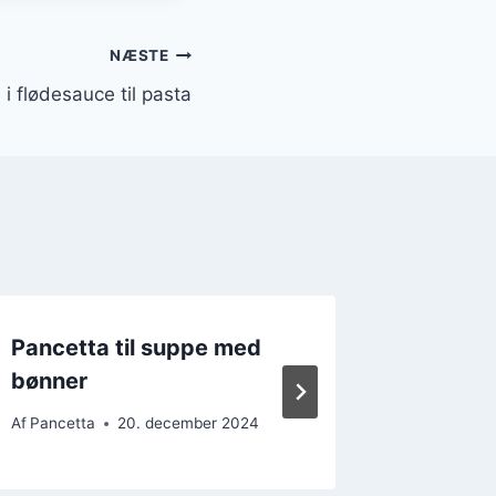
NÆSTE
i flødesauce til pasta
Pancetta til suppe med
Pancett
bønner
aftens
Af
Pancetta
20. december 2024
Af
Pancett