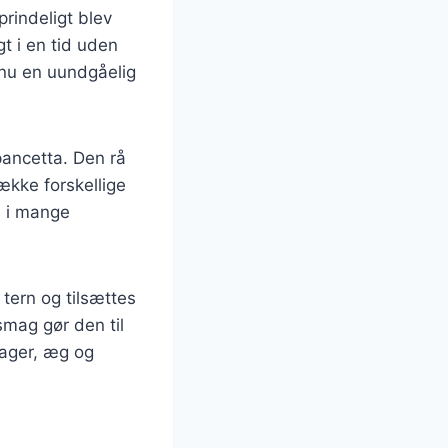
prindeligt blev
t i en tid uden
 nu en uundgåelig
pancetta. Den rå
række forskellige
s i mange
ern og tilsættes
smag gør den til
sager, æg og