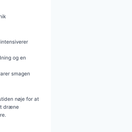
nik
intensiverer
dning og en
varer smagen
tiden nøje for at
at dræne
re.