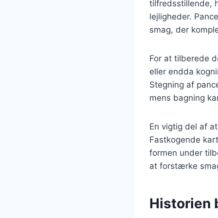
tilfredsstillende,
lejligheder. Pance
smag, der komple
For at tilberede 
eller endda kogni
Stegning af pance
mens bagning kan
En vigtig del af a
Fastkogende karto
formen under tilbe
at forstærke smag
Historien b