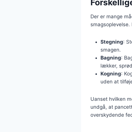
Forskellig
Der er mange måd
smagsoplevelse. 
Stegning
: S
smagen.
Bagning
: Ba
lækker, sprød
Kogning
: Ko
uden at tilfø
Uanset hvilken me
undgå, at pancett
overskydende fedt