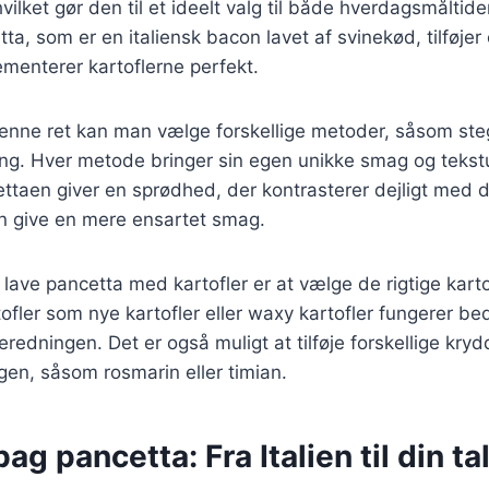
 hvilket gør den til et ideelt valg til både hverdagsmåltide
tta, som er en italiensk bacon lavet af svinekød, tilføje
menterer kartoflerne perfekt.
denne ret kan man vælge forskellige metoder, såsom ste
ng. Hver metode bringer sin egen unikke smag og tekstur
ttaen giver en sprødhed, der kontrasterer dejligt med d
 give en mere ensartet smag.
t lave pancetta med kartofler er at vælge de rigtige karto
fler som nye kartofler eller waxy kartofler fungerer be
redningen. Det er også muligt at tilføje forskellige krydd
en, såsom rosmarin eller timian.
ag pancetta: Fra Italien til din ta