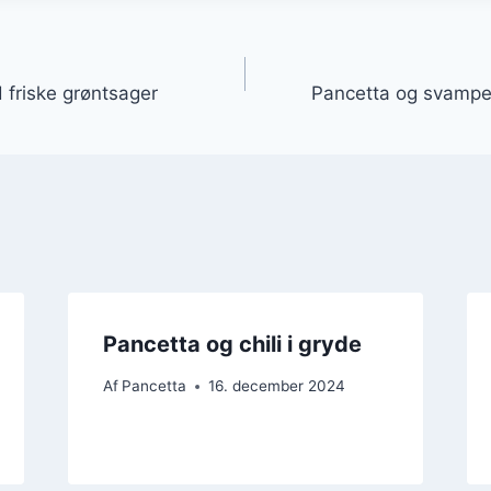
gation
d friske grøntsager
Pancetta og svampe 
Pancetta og chili i gryde
Af
Pancetta
16. december 2024