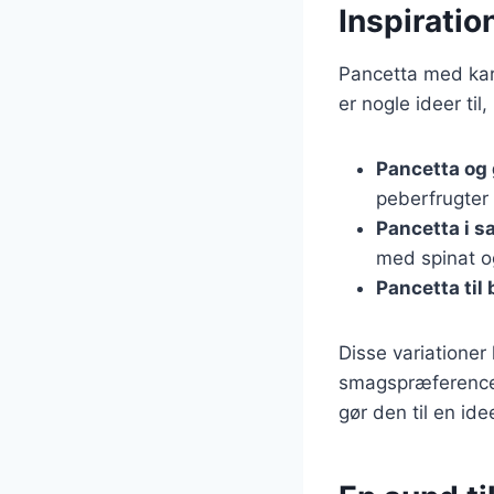
Inspiratio
Pancetta med kart
er nogle ideer til,
Pancetta og
peberfrugter 
Pancetta i sa
med spinat o
Pancetta til
Disse variationer 
smagspræferencer
gør den til en idee