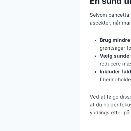
En sund ti
Selvom pancetta 
aspekter, når man
Brug mindre
grøntsager fo
Vælg sunde 
reducere mæn
Inkluder ful
fiberindholde
Ved at følge diss
at du holder fok
yndlingsretter p