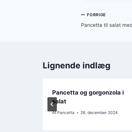
Indlægsnavi
FORRIGE
Pancetta til salat me
Lignende indlæg
i
Pancetta og gorgonzola i
ng
salat
 2024
Af
Pancetta
26. december 2024