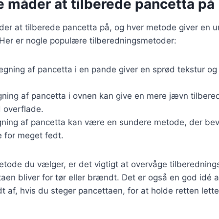
e måder at tilberede pancetta på
er at tilberede pancetta på, og hver metode giver en u
Her er nogle populære tilberedningsmetoder:
tegning af pancetta i en pande giver en sprød tekstur og 
gning af pancetta i ovnen kan give en mere jævn tilbere
 overflade.
gning af pancetta kan være en sundere metode, der be
je for meget fedt.
tode du vælger, er det vigtigt at overvåge tilberednings
aen bliver for tør eller brændt. Det er også en god idé 
 af, hvis du steger pancettaen, for at holde retten lette