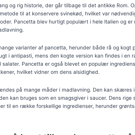
ng og rig historie, der går tilbage til det antikke Rom. O
metode til at konservere svinekød, hvilket var nødvendig
er. Pancetta blev hurtigt populært i hele Italien og er
madlavning.
mange varianter af pancetta, herunder både rå og kogt 
rugt i antipasti, mens den kogte version kan findes i en 
 til salater. Pancetta er også blevet en populær ingredien
kkener, hvilket vidner om dens alsidighed.
endes på mange måder i madlavning. Den kan skæres i t
r den kan bruges som en smagsgiver i saucer. Dens rige 
er til en række forskellige ingredienser, herunder grønt