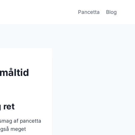
Pancetta
Blog
 måltid
 ret
 smag af pancetta
 også meget