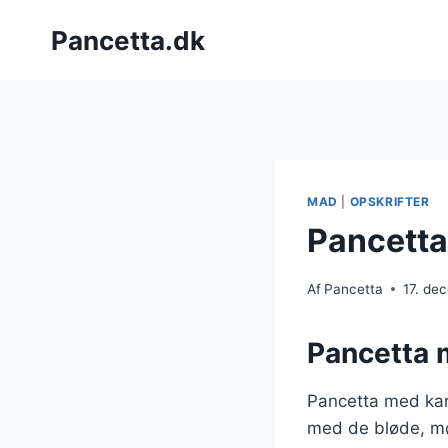
Fortsæt
Pancetta.dk
til
indhold
MAD
|
OPSKRIFTER
Pancetta 
Af
Pancetta
17. de
Pancetta m
Pancetta med kart
med de bløde, mø