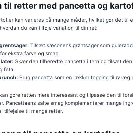
n til retter med pancetta og karto
ofler kan varieres på mange måder, hvilket gør det til en
 hvordan du kan tilføje variation til din ret:
 grøntsager
: Tilsæt sæsonens grøntsager som gulerødder
for ekstra farve og smag.
later
: Skær den tilberedte pancetta i tern og tilsæt den t
g feta.
 brunch
: Brug pancetta som en lækker topping til røræg e
kan gøre retten mere interessant og tilpasse den til fors
. Pancettaens salte smag komplementerer mange ingred
l tilføjelse til mange retter.