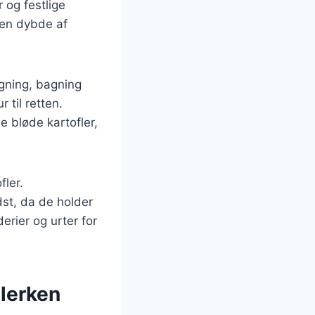
r og festlige
r en dybde af
gning, bagning
 til retten.
e bløde kartofler,
fler.
dst, da de holder
erier og urter for
llerken