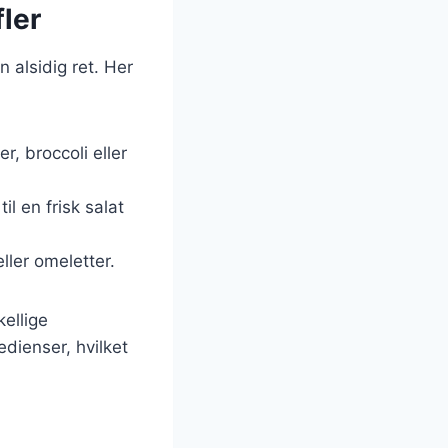
fler
 alsidig ret. Her
, broccoli eller
il en frisk salat
ller omeletter.
kellige
ienser, hvilket