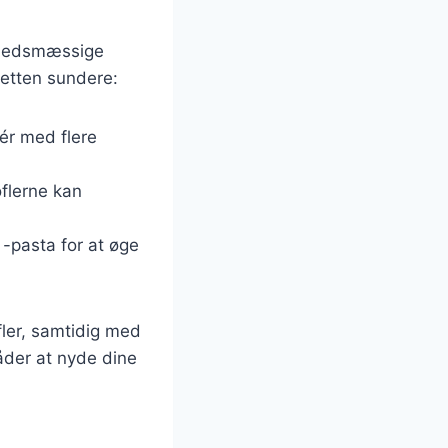
ndhedsmæssige
 retten sundere:
ér med flere
oflerne kan
 -pasta for at øge
fler, samtidig med
åder at nyde dine