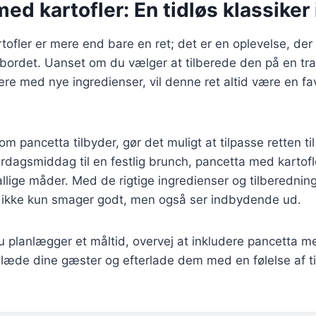
ed kartofler: En tidløs klassiker
ofler er mere end bare en ret; det er en oplevelse, de
 til bordet. Uanset om du vælger at tilberede den på en t
ere med nye ingredienser, vil denne ret altid være en fa
.
m pancetta tilbyder, gør det muligt at tilpasse retten til
rdagsmiddag til en festlig brunch, pancetta med kartofl
allige måder. Med de rigtige ingredienser og tilberedni
r ikke kun smager godt, men også ser indbydende ud.
planlægger et måltid, overvej at inkludere pancetta me
l glæde dine gæster og efterlade dem med en følelse af t