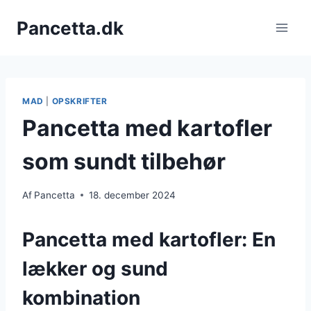
Fortsæt
Pancetta.dk
til
indhold
MAD
|
OPSKRIFTER
Pancetta med kartofler
som sundt tilbehør
Af
Pancetta
18. december 2024
Pancetta med kartofler: En
lækker og sund
kombination