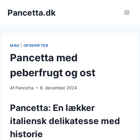
Fortsæt
Pancetta.dk
til
indhold
MAD
|
OPSKRIFTER
Pancetta med
peberfrugt og ost
Af
Pancetta
6. december 2024
Pancetta: En lækker
italiensk delikatesse med
historie