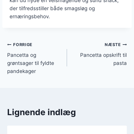
kan du nyde en velsmagende og sund snack,
der tilfredsstiller både smagsløg og
ernæringsbehov.
Indlægsnavigation
FORRIGE
NÆSTE
Pancetta og
Pancetta opskrift til
grøntsager til fyldte
pasta
pandekager
Lignende indlæg