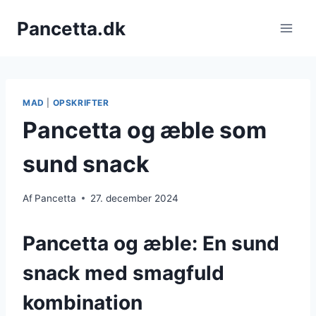
Fortsæt
Pancetta.dk
til
indhold
MAD
|
OPSKRIFTER
Pancetta og æble som
sund snack
Af
Pancetta
27. december 2024
Pancetta og æble: En sund
snack med smagfuld
kombination