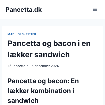
Fortsæt
Pancetta.dk
til
indhold
MAD
|
OPSKRIFTER
Pancetta og bacon i en
lækker sandwich
Af
Pancetta
17. december 2024
Pancetta og bacon: En
lækker kombination i
sandwich