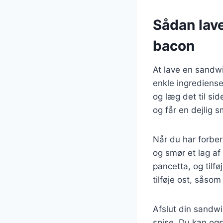
Sådan lav
bacon
At lave en sandw
enkle ingrediense
og læg det til si
og får en dejlig 
Når du har forber
og smør et lag af
pancetta, og tilf
tilføje ost, såsom
Afslut din sandwi
spise. Du kan ogs