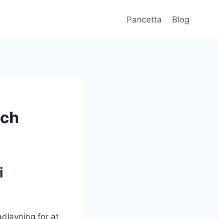
Pancetta
Blog
ich
i
dlavning for at