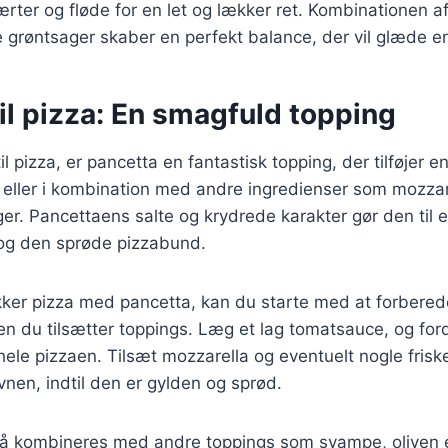
ærter og fløde for en let og lækker ret. Kombinationen 
 grøntsager skaber en perfekt balance, der vil glæde e
il pizza: En smagfuld topping
l pizza, er pancetta en fantastisk topping, der tilføjer 
 eller i kombination med andre ingredienser som mozza
ger. Pancettaens salte og krydrede karakter gør den til 
 og den sprøde pizzabund.
kker pizza med pancetta, kan du starte med at forbered
en du tilsætter toppings. Læg et lag tomatsauce, og ford
hele pizzaen. Tilsæt mozzarella og eventuelt nogle friske
vnen, indtil den er gylden og sprød.
å kombineres med andre toppings som svampe, oliven el