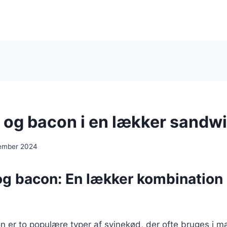
 og bacon i en lækker sandw
ember 2024
og bacon: En lækker kombination 
 er to populære typer af svinekød, der ofte bruges i ma