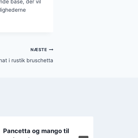
de base, der vil
lighederne
NÆSTE
at i rustik bruschetta
Pancetta og mango til
Pancett