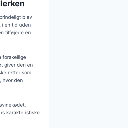
llerken
prindeligt blev
 i en tid uden
n tilføjede en
 forskellige
et giver den en
nske retter som
, hvor den
 svinekødet,
ns karakteristiske