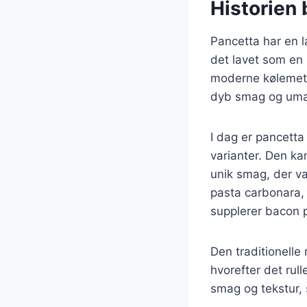
Historien b
Pancetta har en la
det lavet som en 
moderne kølemetod
dyb smag og umami
I dag er pancetta
varianter. Den ka
unik smag, der var
pasta carbonara,
supplerer bacon p
Den traditionelle 
hvorefter det rull
smag og tekstur,