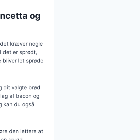
ncetta og
 det kræver nogle
l det er sprødt,
 bliver let sprøde
 dit valgte brød
 lag af bacon og
ag kan du også
re den lettere at
t en sprød