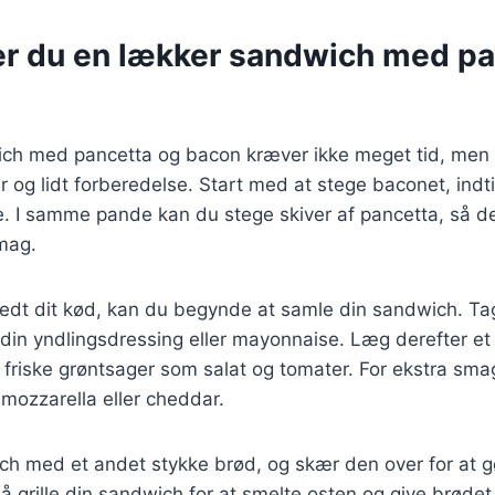
er du en lækker sandwich med pa
ich med pancetta og bacon kræver ikke meget tid, men
r og lidt forberedelse. Start med at stege baconet, indti
de. I samme pande kan du stege skiver af pancetta, så de
smag.
edt dit kød, kan du begynde at samle din sandwich. Tag
 din yndlingsdressing eller mayonnaise. Læg derefter et
øj friske grøntsager som salat og tomater. For ekstra sm
 mozzarella eller cheddar.
ch med et andet stykke brød, og skær den over for at gø
å grille din sandwich for at smelte osten og give brøde