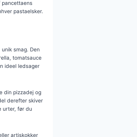
af pancettaens
nhver pastaelsker.
en unik smag. Den
rella, tomatsauce
en ideel ledsager
e din pizzadej og
el derefter skiver
 urter, før du
ler artiskokker