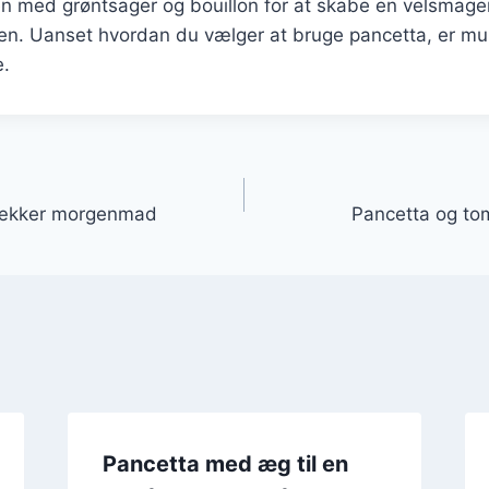
 med grøntsager og bouillon for at skabe en velsmagen
ien. Uanset hvordan du vælger at bruge pancetta, er mu
e.
gation
l lækker morgenmad
Pancetta og tom
Pancetta med æg til en