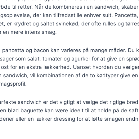
ybde til retter. Når de kombineres i en sandwich, skabe
soplevelse, der kan tilfredsstille enhver sult. Pancetta
tet, er krydret og saltet svinekød, der ofte rulles og tør
e en mere intens smag.
pancetta og bacon kan varieres på mange måder. Du k
øntsager som salat, tomater og agurker for at give en sprø
 ost for en ekstra lækkerhed. Uanset hvordan du vælger
sandwich, vil kombinationen af de to kødtyper give en 
smagsprofil.
rfekte sandwich er det vigtigt at vælge det rigtige brød.
 en blød baguette kan være ideelt til at holde på de saft
derier eller en lækker dressing for at løfte smagen end