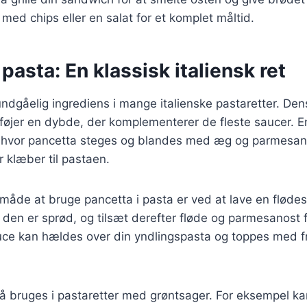
 med chips eller en salat for et komplet måltid.
 pasta: En klassisk italiensk ret
ndgåelig ingrediens i mange italienske pastaretter. Den
føjer en dybde, der komplementerer de fleste saucer. E
 hvor pancetta steges og blandes med æg og parmesan 
 klæber til pastaen.
måde at bruge pancetta i pasta er ved at lave en fløde
l den er sprød, og tilsæt derefter fløde og parmesanost f
ce kan hældes over din yndlingspasta og toppes med fri
å bruges i pastaretter med grøntsager. For eksempel ka