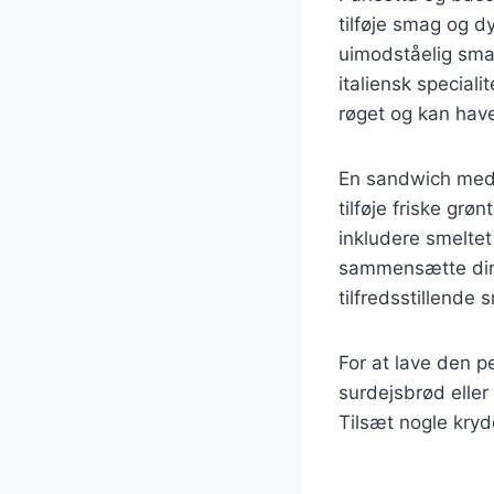
tilføje smag og d
uimodståelig smag
italiensk speciali
røget og kan hav
En sandwich med 
tilføje friske gr
inkludere smeltet
sammensætte din 
tilfredsstillende 
For at lave den pe
surdejsbrød eller
Tilsæt nogle kryd