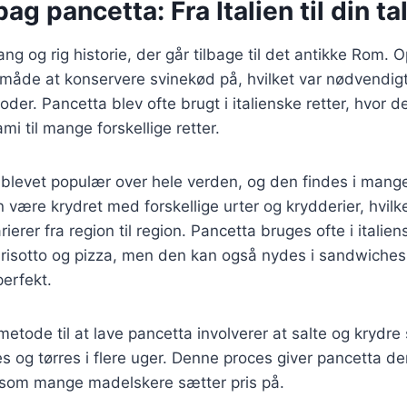
ag pancetta: Fra Italien til din ta
ng og rig historie, der går tilbage til det antikke Rom. O
måde at konservere svinekød på, hvilket var nødvendigt
er. Pancetta blev ofte brugt i italienske retter, hvor de
 til mange forskellige retter.
 blevet populær over hele verden, og den findes i mange
n være krydret med forskellige urter og krydderier, hvilk
ierer fra region til region. Pancetta bruges ofte i italie
 risotto og pizza, men den kan også nydes i sandwiches
erfekt.
metode til at lave pancetta involverer at salte og krydre
es og tørres i flere uger. Denne proces giver pancetta de
 som mange madelskere sætter pris på.