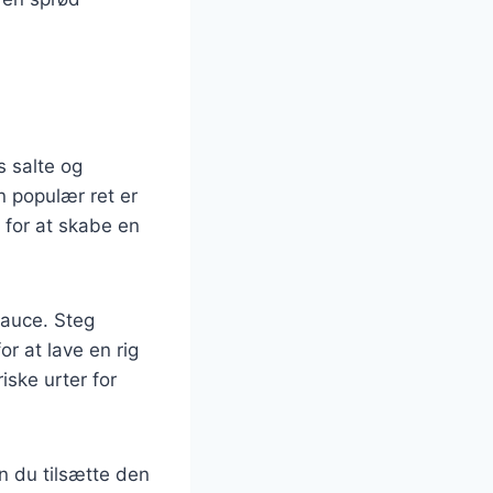
s salte og
n populær ret er
for at skabe en
sauce. Steg
or at lave en rig
ske urter for
n du tilsætte den