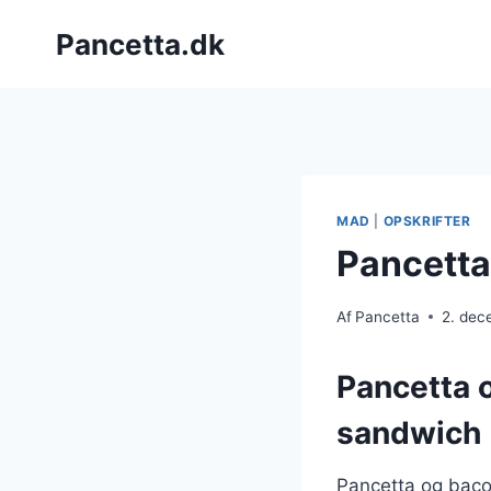
Fortsæt
Pancetta.dk
til
indhold
MAD
|
OPSKRIFTER
Pancetta
Af
Pancetta
2. dec
Pancetta 
sandwich
Pancetta og bacon