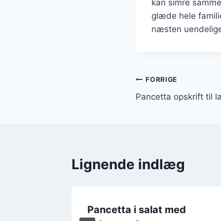
kan simre sammen
glæde hele famil
næsten uendelig
Indlægsnavi
FORRIGE
Pancetta opskrift ti
Lignende indlæg
h med
Pancetta i salat med