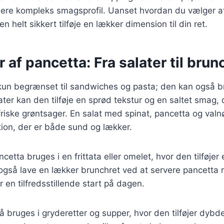
mere kompleks smagsprofil. Uanset hvordan du vælger a
en helt sikkert tilføje en lækker dimension til din ret.
r af pancetta: Fra salater til brun
 kun begrænset til sandwiches og pasta; den kan også b
later kan den tilføje en sprød tekstur og en saltet smag, 
iske grøntsager. En salat med spinat, pancetta og valn
ion, der er både sund og lækker.
cetta bruges i en frittata eller omelet, hvor den tilføjer 
gså lave en lækker brunchret ved at servere pancetta
er en tilfredsstillende start på dagen.
 bruges i gryderetter og supper, hvor den tilføjer dyb