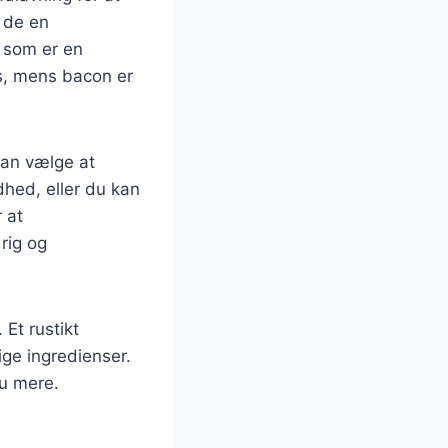
r de en
, som er en
res, mens bacon er
an vælge at
dhed, eller du kan
 at
rig og
 Et rustikt
ige ingredienser.
nu mere.