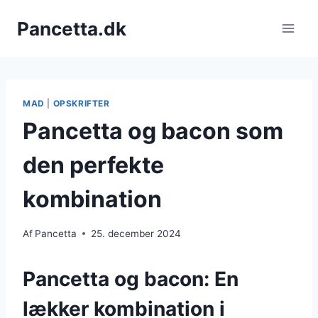
Fortsæt
Pancetta.dk
til
indhold
MAD
|
OPSKRIFTER
Pancetta og bacon som
den perfekte
kombination
Af
Pancetta
25. december 2024
Pancetta og bacon: En
lækker kombination i