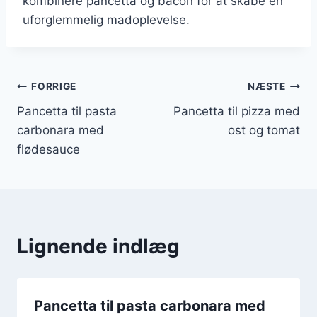
kombinere pancetta og bacon for at skabe en
uforglemmelig madoplevelse.
Indlægsnavigation
FORRIGE
NÆSTE
Pancetta til pasta
Pancetta til pizza med
carbonara med
ost og tomat
flødesauce
Lignende indlæg
Pancetta til pasta carbonara med