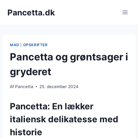
Fortsæt
Pancetta.dk
til
indhold
MAD
|
OPSKRIFTER
Pancetta og grøntsager i
gryderet
Af
Pancetta
25. december 2024
Pancetta: En lækker
italiensk delikatesse med
historie