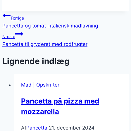
Indlægsnavigation
Forrige
Pancetta og tomat i italiensk madlavning
Næste
Pancetta til gryderet med rodfrugter
Lignende indlæg
Mad
|
Opskrifter
Pancetta på pizza med
mozzarella
Af
Pancetta
21. december 2024