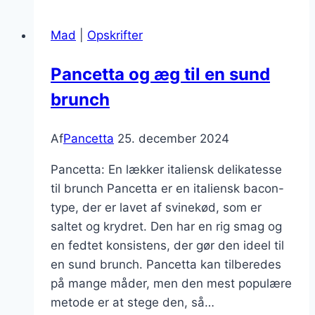
fyldte
pandekager
Mad
|
Opskrifter
opskrift
Pancetta og æg til en sund
brunch
Af
Pancetta
25. december 2024
Pancetta: En lækker italiensk delikatesse
til brunch Pancetta er en italiensk bacon-
type, der er lavet af svinekød, som er
saltet og krydret. Den har en rig smag og
en fedtet konsistens, der gør den ideel til
en sund brunch. Pancetta kan tilberedes
på mange måder, men den mest populære
metode er at stege den, så…