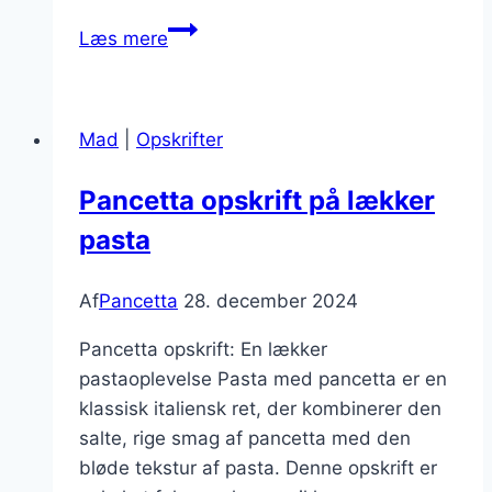
Pancetta
Læs mere
og
æg
til
Mad
|
Opskrifter
en
sund
Pancetta opskrift på lækker
brunch
pasta
Af
Pancetta
28. december 2024
Pancetta opskrift: En lækker
pastaoplevelse Pasta med pancetta er en
klassisk italiensk ret, der kombinerer den
salte, rige smag af pancetta med den
bløde tekstur af pasta. Denne opskrift er