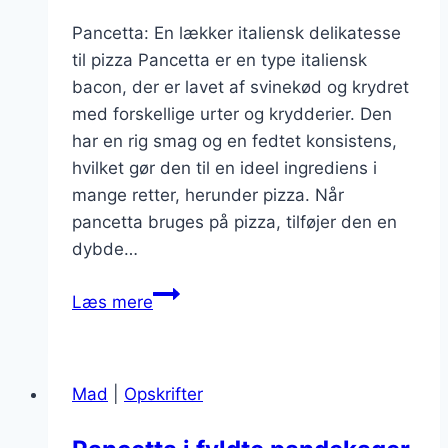
Pancetta: En lækker italiensk delikatesse
til pizza Pancetta er en type italiensk
bacon, der er lavet af svinekød og krydret
med forskellige urter og krydderier. Den
har en rig smag og en fedtet konsistens,
hvilket gør den til en ideel ingrediens i
mange retter, herunder pizza. Når
pancetta bruges på pizza, tilføjer den en
dybde…
Pancetta
Læs mere
på
pizza
med
Mad
|
Opskrifter
mozzarella