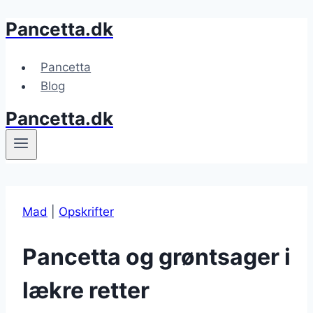
Pancetta.dk
Fortsæt
til
indhold
Pancetta
Blog
Pancetta.dk
Mad
|
Opskrifter
Pancetta og grøntsager i
lækre retter