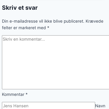
en
Skriv et svar
klassisk
pasta
Din e-mailadresse vil ikke blive publiceret.
carbonara
Krævede
felter er markeret med
med
*
pancetta
Kommentar
*
Navn