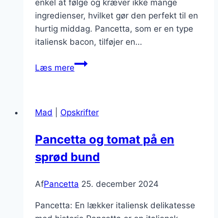
enkel at følge og kræver ikke mange
ingredienser, hvilket gør den perfekt til en
hurtig middag. Pancetta, som er en type
italiensk bacon, tilføjer en…
Pancetta
Læs mere
opskrift
på
lækker
Mad
|
Opskrifter
pasta
Pancetta og tomat på en
sprød bund
Af
Pancetta
25. december 2024
Pancetta: En lækker italiensk delikatesse