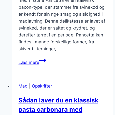
med historie Pancetta er en italiensk
bacon-type, der stammer fra svinekød og
er kendt for sin rige smag og alsidighed i
madlavning. Denne delikatesse er lavet af
svinekød, der er saltet og krydret, og
derefter tørret i en periode. Pancetta kan
findes i mange forskellige former, fra
skiver til terninger,…
Pancetta
Læs mere
og
tomat
på
Mad
|
Opskrifter
en
sprød
Sådan laver du en klassisk
bund
pasta carbonara med