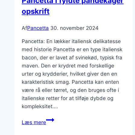
Pancetta i fyldte pandekager
opskrift
Af
Pancetta
30. november 2024
Pancetta: En lækker italiensk delikatesse
med historie Pancetta er en type italiensk
bacon, der er lavet af svinekød, typisk fra
maven. Den er krydret med forskellige
urter og krydderier, hvilket giver den en
karakteristisk smag. Pancetta kan enten
være rå eller tørret, og den bruges ofte i
italienske retter for at tilføje dybde og
kompleksitet….
Pancetta
Læs mere
i