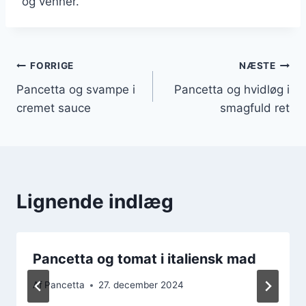
og venner.
Indlægsnavigation
FORRIGE
NÆSTE
Pancetta og svampe i
Pancetta og hvidløg i
cremet sauce
smagfuld ret
Lignende indlæg
Pancetta og tomat i italiensk mad
Af
Pancetta
27. december 2024