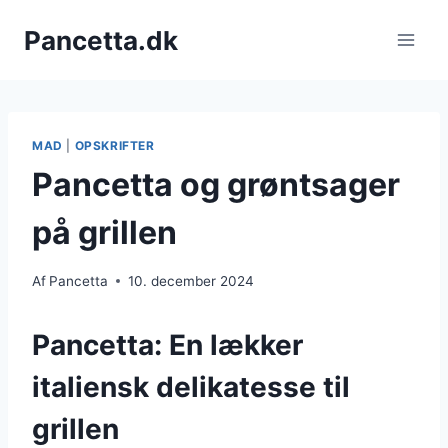
Fortsæt
Pancetta.dk
til
indhold
MAD
|
OPSKRIFTER
Pancetta og grøntsager
på grillen
Af
Pancetta
10. december 2024
Pancetta: En lækker
italiensk delikatesse til
grillen