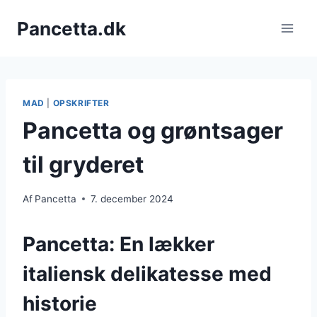
Fortsæt
Pancetta.dk
til
indhold
MAD
|
OPSKRIFTER
Pancetta og grøntsager
til gryderet
Af
Pancetta
7. december 2024
Pancetta: En lækker
italiensk delikatesse med
historie