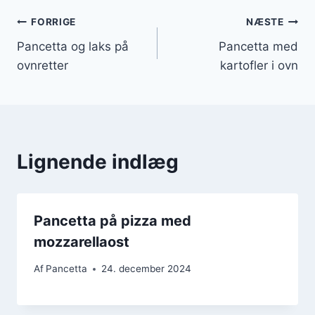
Indlægsnavigation
FORRIGE
NÆSTE
Pancetta og laks på
Pancetta med
ovnretter
kartofler i ovn
Lignende indlæg
Pancetta på pizza med
mozzarellaost
Af
Pancetta
24. december 2024