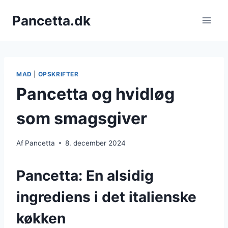
Fortsæt
Pancetta.dk
til
indhold
MAD
|
OPSKRIFTER
Pancetta og hvidløg
som smagsgiver
Af
Pancetta
8. december 2024
Pancetta: En alsidig
ingrediens i det italienske
køkken