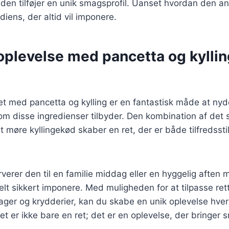
r den tilføjer en unik smagsprofil. Uanset hvordan den a
diens, der altid vil imponere.
plevelse med pancetta og kyllin
et med pancetta og kylling er en fantastisk måde at nyd
 disse ingredienser tilbyder. Den kombination af det s
 møre kyllingekød skaber en ret, der er både tilfredssti
erer den til en familie middag eller en hyggelig aften m
lt sikkert imponere. Med muligheden for at tilpasse re
sager og krydderier, kan du skabe en unik oplevelse hve
ret er ikke bare en ret; det er en oplevelse, der bringer