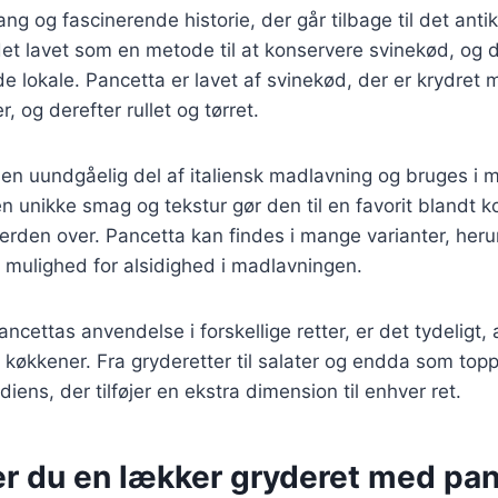
ang og fascinerende historie, der går tilbage til det ant
det lavet som en metode til at konservere svinekød, og d
e lokale. Pancetta er lavet af svinekød, der er krydret 
r, og derefter rullet og tørret.
 en uundgåelig del af italiensk madlavning og bruges i m
Den unikke smag og tekstur gør den til en favorit blandt 
erden over. Pancetta kan findes i mange varianter, her
er mulighed for alsidighed i madlavningen.
ncettas anvendelse i forskellige retter, er det tydeligt,
 køkkener. Fra gryderetter til salater og endda som topp
iens, der tilføjer en ekstra dimension til enhver ret.
er du en lækker gryderet med pa