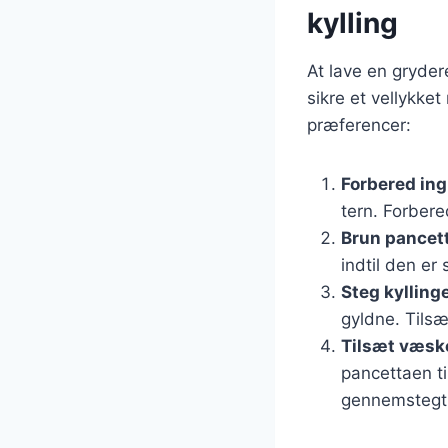
kylling
At lave en gryder
sikre et vellykket
præferencer:
Forbered in
tern. Forber
Brun pancet
indtil den er
Steg kylling
gyldne. Tilsæ
Tilsæt væsk
pancettaen ti
gennemstegt 