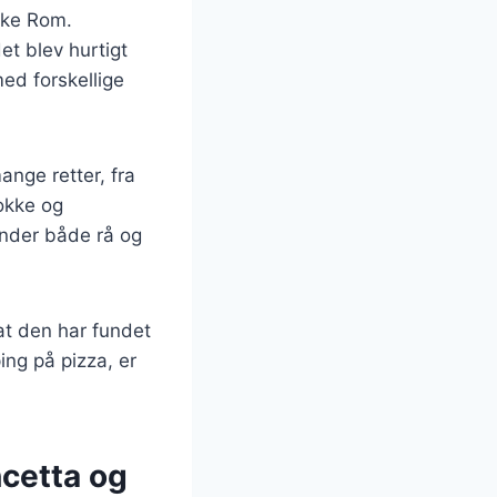
ikke Rom.
et blev hurtigt
med forskellige
ange retter, fra
kokke og
under både rå og
 at den har fundet
ing på pizza, er
ncetta og