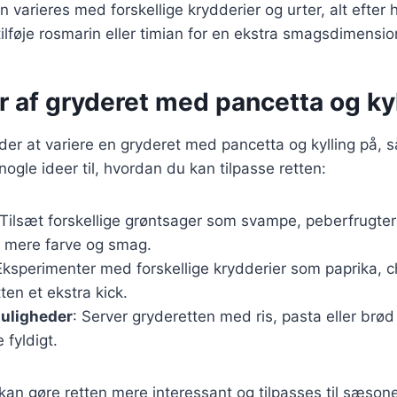
n varieres med forskellige krydderier og urter, alt efter
ilføje rosmarin eller timian for en ekstra smagsdimensio
r af gryderet med pancetta og ky
r at variere en gryderet med pancetta og kylling på, så
ogle ideer til, hvordan du kan tilpasse retten:
 Tilsæt forskellige grøntsager som svampe, peberfrugter 
n mere farve og smag.
Eksperimenter med forskellige krydderier som paprika, chi
tten et ekstra kick.
uligheder
: Server gryderetten med ris, pasta eller brød
 fyldigt.
 kan gøre retten mere interessant og tilpasses til sæsone