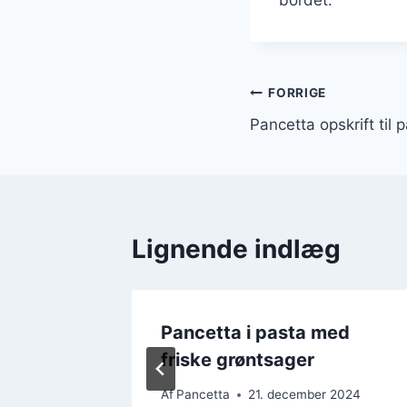
Indlægsnavi
FORRIGE
Pancetta opskrift til 
Lignende indlæg
med
Pancetta i pasta med
friske grøntsager
 2024
Af
Pancetta
21. december 2024