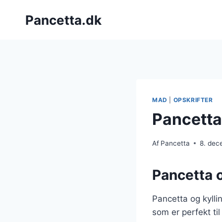
Fortsæt
Pancetta.dk
til
indhold
MAD
|
OPSKRIFTER
Pancetta 
Af
Pancetta
8. dec
Pancetta o
Pancetta og kylli
som er perfekt til