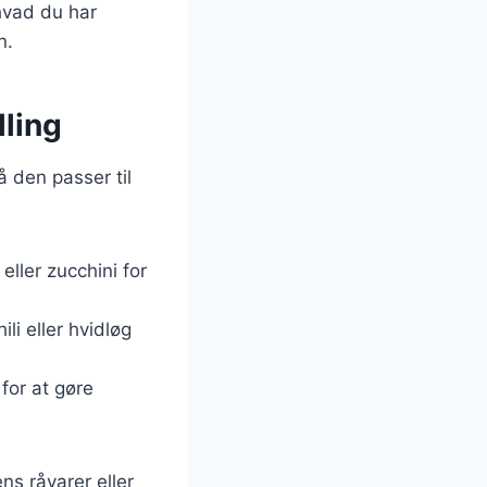
 hvad du har
n.
lling
 den passer til
eller zucchini for
li eller hvidløg
 for at gøre
ns råvarer eller