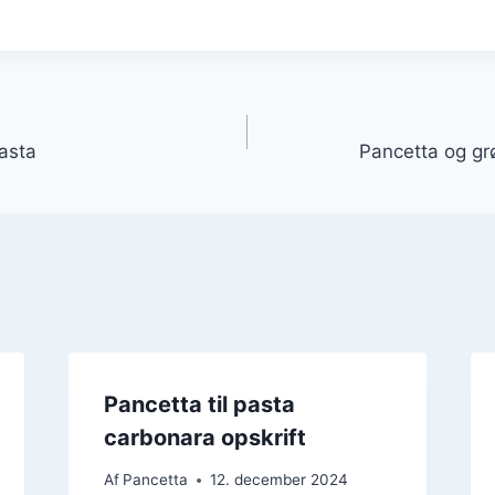
gation
pasta
Pancetta og gr
Pancetta til pasta
carbonara opskrift
Af
Pancetta
12. december 2024