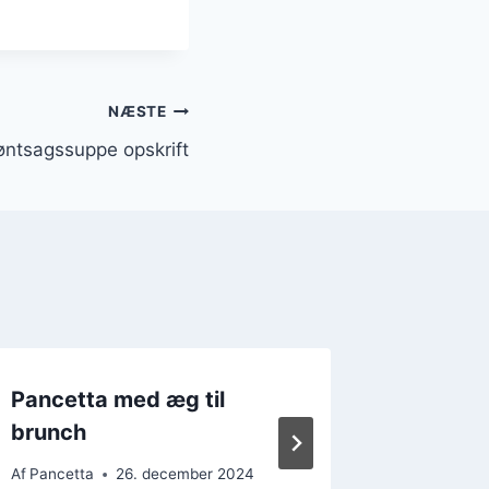
NÆSTE
øntsagssuppe opskrift
Pancetta med æg til
Pancett
brunch
friske 
Af
Pancetta
26. december 2024
Af
Pancett