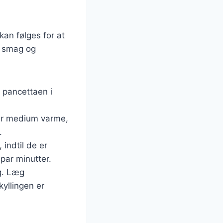
kan følges for at
er smag og
k pancettaen i
ver medium varme,
.
 indtil de er
par minutter.
og. Læg
kyllingen er