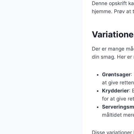
Denne opskrift ka
hjemme. Prøv at t
Variatione
Der er mange måde
din smag. Her er n
Grøntsager
:
at give rette
Krydderier
: 
for at give re
Serveringsm
måltidet mere
Disse variationer