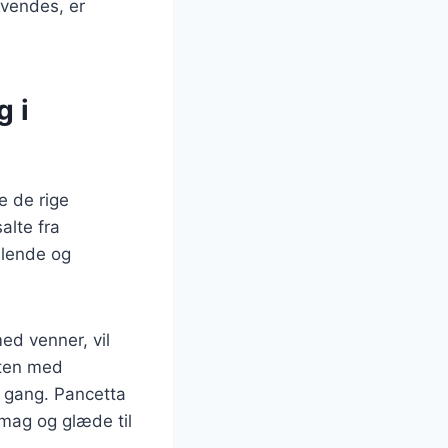
nvendes, er
g i
e de rige
alte fra
llende og
ed venner, vil
tten med
r gang. Pancetta
 smag og glæde til