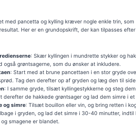
et med pancetta og kylling kræver nogle enkle trin, som 
 resultat. Her er en grundopskrift, der kan tilpasses eft
gredienserne
: Skær kyllingen i mundrette stykker og ha
ed også grøntsagerne, som du ønsker at inkludere.
taen
: Start med at brune pancettaen i en stor gryde o
 sprød. Tag den derefter op af gryden og læg den til side
en
: I samme gryde, tilsæt kyllingestykkerne og steg dem,
t derefter de hakkede grøntsager og lad dem simre i et 
e og simre
: Tilsæt bouillon eller vin, og bring retten i k
lbage i gryden, og lad det simre i 30-40 minutter, indtil 
og smagene er blandet.