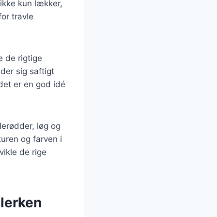
ikke kun lækker,
or travle
 de rigtige
der sig saftigt
det er en god idé
lerødder, løg og
turen og farven i
vikle de rige
llerken