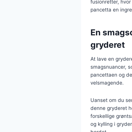
fusionretter, hvo
pancetta en ingre
En smagso
gryderet
At lave en gryder
smagsnuancer, som
pancettaen og det
velsmagende.
Uanset om du serv
denne gryderet he
forskellige grønt
og kylling i gryde
bordet.