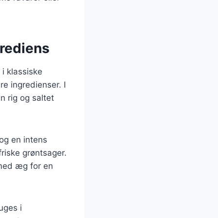
grediens
 i klassiske
e ingredienser. I
 rig og saltet
 og en intens
friske grøntsager.
med æg for en
uges i