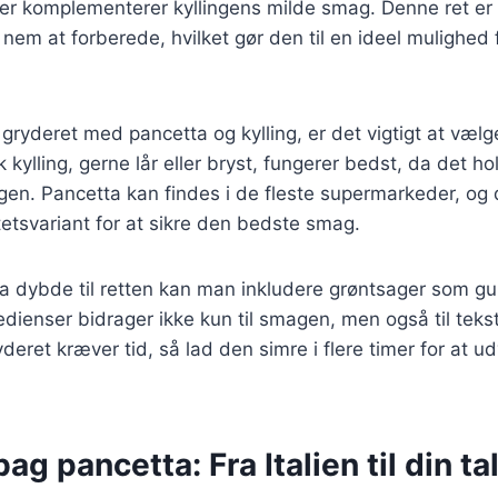
er komplementerer kyllingens milde smag. Denne ret er 
nem at forberede, hvilket gør den til en ideel mulighed f
gryderet med pancetta og kylling, er det vigtigt at vælge
k kylling, gerne lår eller bryst, fungerer bedst, da det hol
gen. Pancetta kan findes i de fleste supermarkeder, og 
tetsvariant for at sikre den bedste smag.
stra dybde til retten kan man inkludere grøntsager som gu
redienser bidrager ikke kun til smagen, men også til teks
deret kræver tid, så lad den simre i flere timer for at ud
ag pancetta: Fra Italien til din ta