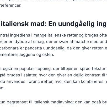
ræferencer.
 italiensk mad: En uundgåelig in
ntral ingrediens i mange italienske retter og bruges ofte
ilføjer en dybde af smag, der er svær at matche med andr
carbonara er pancetta uundgåelig, da den giver retten en
ementerer æggene og osten.
ta også en populær topping, der tilføjer en sprød tekstur
 bruges i salater, hvor den giver en dejlig kontrast til 
da anvendes i brunchretter, hvor den kan kombineres 
ad.
kun begrænset til italiensk madlavning; den kan også br