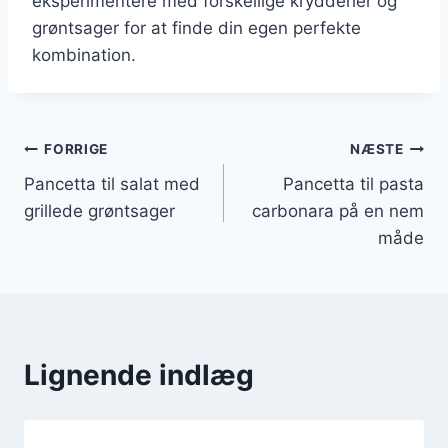
eksperimentere med forskellige krydderier og
grøntsager for at finde din egen perfekte
kombination.
Indlægsnavigation
FORRIGE
NÆSTE
Pancetta til salat med
Pancetta til pasta
grillede grøntsager
carbonara på en nem
måde
Lignende indlæg