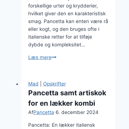
forskellige urter og krydderier,
hvilket giver den en karakteristisk
smag. Pancetta kan enten være rå
eller kogt, og den bruges ofte i
italienske retter for at tilføje
dybde og kompleksitet…
Pancetta
Læs mere
i
pasta
carbonara
Mad
|
Opskrifter
uden
Pancetta samt artiskok
fløde
for en lækker kombi
Af
Pancetta
6. december 2024
Pancetta: En lækker italiensk