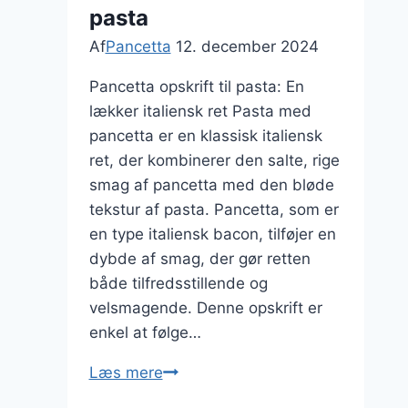
pasta
Af
Pancetta
12. december 2024
Pancetta opskrift til pasta: En
lækker italiensk ret Pasta med
pancetta er en klassisk italiensk
ret, der kombinerer den salte, rige
smag af pancetta med den bløde
tekstur af pasta. Pancetta, som er
en type italiensk bacon, tilføjer en
dybde af smag, der gør retten
både tilfredsstillende og
velsmagende. Denne opskrift er
enkel at følge…
Pancetta
Læs mere
opskrift