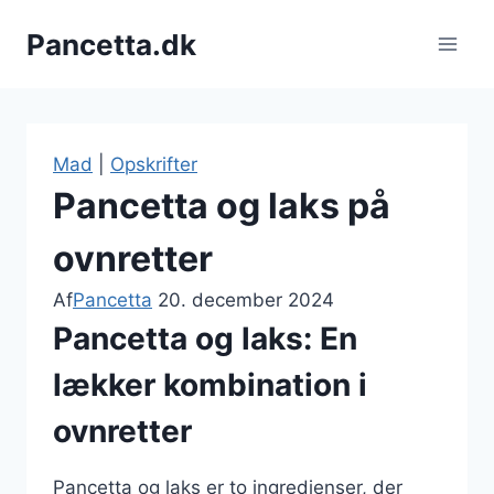
Fortsæt
Pancetta.dk
til
indhold
Mad
|
Opskrifter
Pancetta og laks på
ovnretter
Af
Pancetta
20. december 2024
Pancetta og laks: En
lækker kombination i
ovnretter
Pancetta og laks er to ingredienser, der