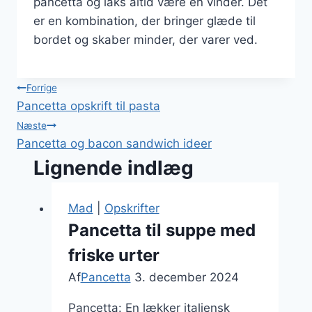
pancetta og laks altid være en vinder. Det
er en kombination, der bringer glæde til
bordet og skaber minder, der varer ved.
Indlægsnavigation
Forrige
Pancetta opskrift til pasta
Næste
Pancetta og bacon sandwich ideer
Lignende indlæg
Mad
|
Opskrifter
Pancetta til suppe med
friske urter
Af
Pancetta
3. december 2024
Pancetta: En lækker italiensk