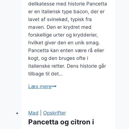
delikatesse med historie Pancetta
er en italiensk type bacon, der er
lavet af svinekød, typisk fra
maven. Den er krydret med
forskellige urter og krydderier,
hvilket giver den en unik smag.
Pancetta kan enten være rå eller
kogt, og den bruges ofte i
italienske retter. Dens historie går
tilbage til det…
Pancetta
Læs mere
samt
artiskok
for
Mad
|
Opskrifter
en
Pancetta og citron i
lækker