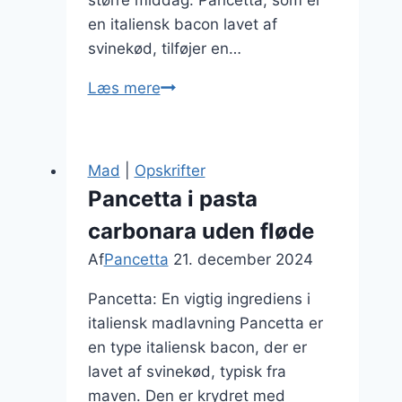
større middag. Pancetta, som er
en italiensk bacon lavet af
svinekød, tilføjer en…
Pancetta
Læs mere
med
peberfrugtssalat
opskrift
Mad
|
Opskrifter
Pancetta i pasta
carbonara uden fløde
Af
Pancetta
21. december 2024
Pancetta: En vigtig ingrediens i
italiensk madlavning Pancetta er
en type italiensk bacon, der er
lavet af svinekød, typisk fra
maven. Den er krydret med