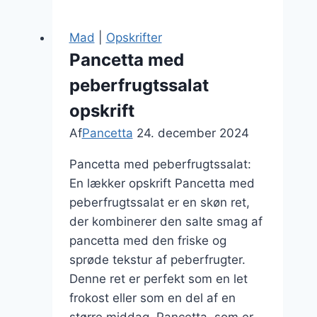
til
pasta
Mad
|
Opskrifter
Pancetta med
peberfrugtssalat
opskrift
Af
Pancetta
24. december 2024
Pancetta med peberfrugtssalat:
En lækker opskrift Pancetta med
peberfrugtssalat er en skøn ret,
der kombinerer den salte smag af
pancetta med den friske og
sprøde tekstur af peberfrugter.
Denne ret er perfekt som en let
frokost eller som en del af en