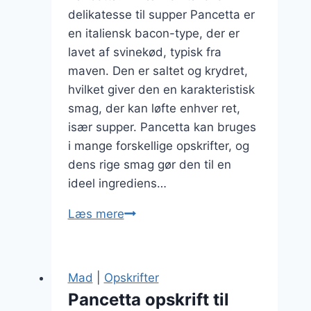
delikatesse til supper Pancetta er
en italiensk bacon-type, der er
lavet af svinekød, typisk fra
maven. Den er saltet og krydret,
hvilket giver den en karakteristisk
smag, der kan løfte enhver ret,
især supper. Pancetta kan bruges
i mange forskellige opskrifter, og
dens rige smag gør den til en
ideel ingrediens…
Pancetta
Læs mere
til
suppe
med
Mad
|
Opskrifter
friske
Pancetta opskrift til
urter