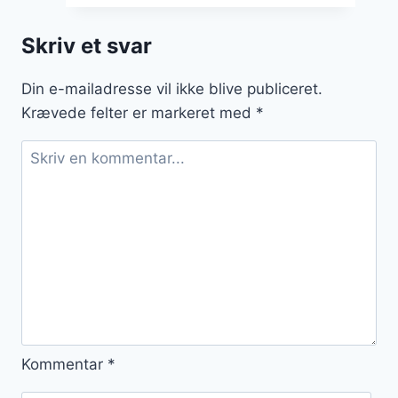
citron
i
Skriv et svar
friske
salater
Din e-mailadresse vil ikke blive publiceret.
Krævede felter er markeret med
*
Kommentar
*