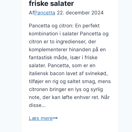
friske salater
kombi
Af
Pancetta
22. december 2024
Pancetta og citron: En perfekt
kombination i salater Pancetta og
citron er to ingredienser, der
komplementerer hinanden på en
fantastisk måde, især i friske
salater. Pancetta, som er en
italiensk bacon lavet af svinekød,
tilføjer en rig og saltet smag, mens
citronen bringer en lys og syrlig
note, der kan løfte enhver ret. Når
disse…
Pancetta
Læs mere
og