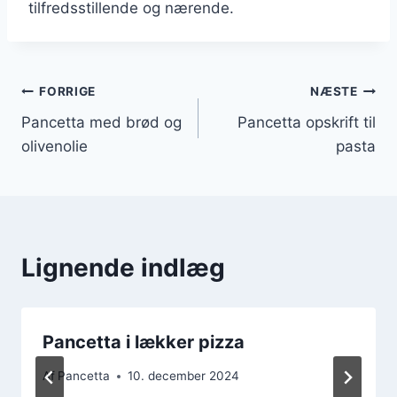
tilfredsstillende og nærende.
Indlægsnavigation
FORRIGE
NÆSTE
Pancetta med brød og
Pancetta opskrift til
olivenolie
pasta
Lignende indlæg
Pancetta i lækker pizza
Af
Pancetta
10. december 2024