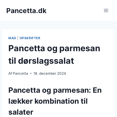
Fortsæt
Pancetta.dk
til
indhold
MAD
|
OPSKRIFTER
Pancetta og parmesan
til dørslagssalat
Af
Pancetta
18. december 2024
Pancetta og parmesan: En
lækker kombination til
salater