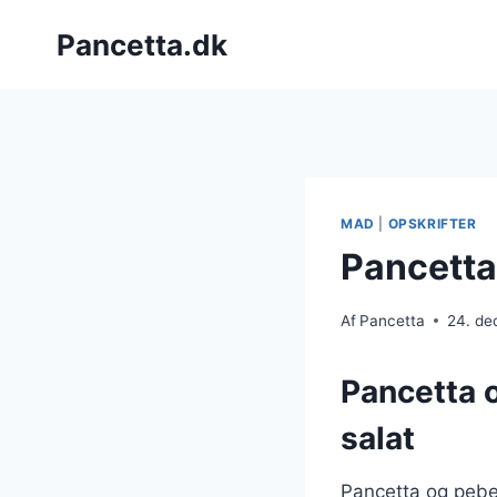
Fortsæt
Pancetta.dk
til
indhold
MAD
|
OPSKRIFTER
Pancetta 
Af
Pancetta
24. d
Pancetta o
salat
Pancetta og peber