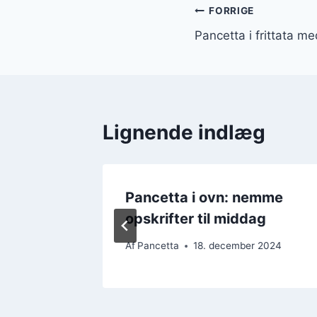
Indlægsnavi
FORRIGE
Pancetta i frittata me
Lignende indlæg
e i
Pancetta i ovn: nemme
t
opskrifter til middag
 2024
Af
Pancetta
18. december 2024