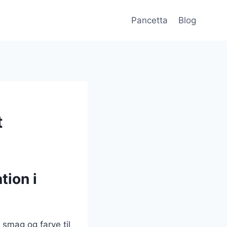
Pancetta
Blog
t
tion i
 smag og farve til