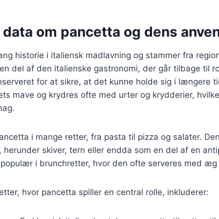
e data om pancetta og dens anve
ang historie i italiensk madlavning og stammer fra regio
n del af den italienske gastronomi, der går tilbage til 
serveret for at sikre, at det kunne holde sig i længere t
ets mave og krydres ofte med urter og krydderier, hvilke
mag.
cetta i mange retter, fra pasta til pizza og salater. Den
, herunder skiver, tern eller endda som en del af en anti
populær i brunchretter, hvor den ofte serveres med æg 
ter, hvor pancetta spiller en central rolle, inkluderer: