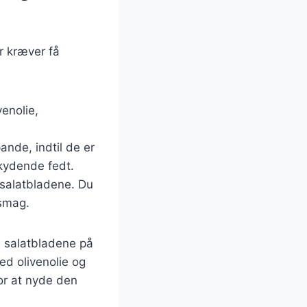
r kræver få
venolie,
ande, indtil de er
kydende fedt.
 salatbladene. Du
 smag.
e salatbladene på
ed olivenolie og
or at nyde den