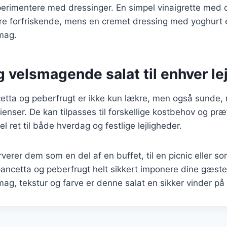
erimentere med dressinger. En simpel vinaigrette med c
re forfriskende, mens en cremet dressing med yoghurt e
smag.
 velsmagende salat til enhver le
etta og peberfrugt er ikke kun lækre, men også sunde, 
ienser. De kan tilpasses til forskellige kostbehov og præ
el ret til både hverdag og festlige lejligheder.
erer dem som en del af en buffet, til en picnic eller s
pancetta og peberfrugt helt sikkert imponere dine gæste
ag, tekstur og farve er denne salat en sikker vinder p