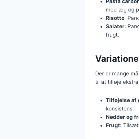
Pasta carbo
med æg og p
Risotto
: Pan
Salater
: Pan
frugt.
Variatione
Der er mange måde
til at tilføje ekst
Tilføjelse af
konsistens.
Nødder og fr
Frugt
: Tilsæ