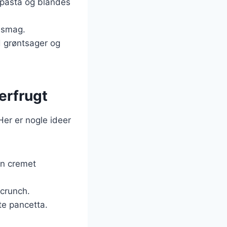
il pasta og blandes
f smag.
d grøntsager og
erfrugt
er er nogle ideer
en cremet
 crunch.
lte pancetta.