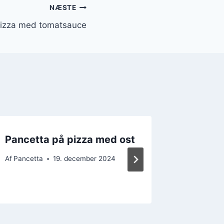
NÆSTE
 pizza med tomatsauce
Pancetta på pizza med ost
Pancet
flødes
Af
Pancetta
19. december 2024
Af
Pancett