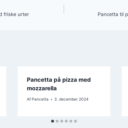
gation
d friske urter
Pancetta til
Pancetta på pizza med
mozzarella
Af
Pancetta
3. december 2024