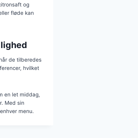
itronsaft og
ller fløde kan
jlighed
når de tilberedes
ferencer, hvilket
om en let middag,
r. Med sin
å enhver menu.