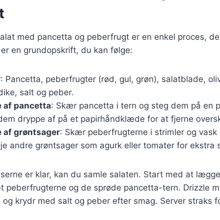
t
alat med pancetta og peberfrugt er en enkel proces, de
 er en grundopskrift, du kan følge:
r
: Pancetta, peberfrugter (rød, gul, grøn), salatblade, oli
ike, salt og peber.
 af pancetta
: Skær pancetta i tern og steg dem på en p
dem dryppe af på et papirhåndklæde for at fjerne overs
 af grøntsager
: Skær peberfrugterne i strimler og vask
øje andre grøntsager som agurk eller tomater for ekstra
nserne er klar, kan du samle salaten. Start med at lægg
sæt peberfrugterne og de sprøde pancetta-tern. Drizzle m
og krydr med salt og peber efter smag. Server straks f