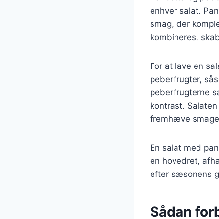
enhver salat. Pan
smag, der komple
kombineres, skabe
For at lave en sa
peberfrugter, såso
peberfrugterne s
kontrast. Salaten
fremhæve smagen
En salat med panc
en hovedret, afhæ
efter sæsonens g
Sådan for