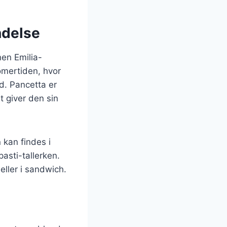
ndelse
nen Emilia-
romertiden, hvor
id. Pancetta er
t giver den sin
 kan findes i
pasti-tallerken.
eller i sandwich.