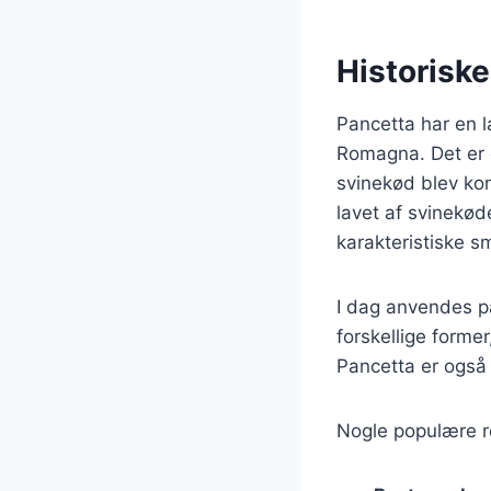
Historisk
Pancetta har en l
Romagna. Det er e
svinekød blev kon
lavet af svinekød
karakteristiske s
I dag anvendes pan
forskellige former
Pancetta er også 
Nogle populære ret