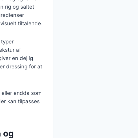
n rig og saltet
gredienser
suelt tiltalende.
 typer
ekstur af
ver en dejlig
er dressing for at
r eller endda som
der kan tilpasses
a og