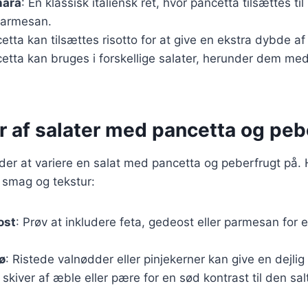
nara
: En klassisk italiensk ret, hvor pancetta tilsættes t
armesan.
cetta kan tilsættes risotto for at give en ekstra dybde a
cetta kan bruges i forskellige salater, herunder dem me
r af salater med pancetta og peb
r at variere en salat med pancetta og peberfrugt på. H
ra smag og tekstur:
 ost
: Prøv at inkludere feta, gedeost eller parmesan for 
ø
: Ristede valnødder eller pinjekerner kan give en dejlig
t skiver af æble eller pære for en sød kontrast til den sa