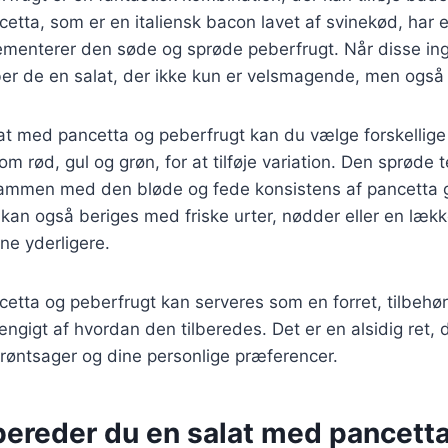
cetta, som er en italiensk bacon lavet af svinekød, har e
menterer den søde og sprøde peberfrugt. Når disse in
r de en salat, der ikke kun er velsmagende, men også vi
lat med pancetta og peberfrugt kan du vælge forskellige
m rød, gul og grøn, for at tilføje variation. Den sprøde t
ammen med den bløde og fede konsistens af pancetta gi
 kan også beriges med friske urter, nødder eller en lækk
e yderligere.
etta og peberfrugt kan serveres som en forret, tilbehø
ngigt af hvordan den tilberedes. Det er en alsidig ret, 
røntsager og dine personlige præferencer.
bereder du en salat med pancett