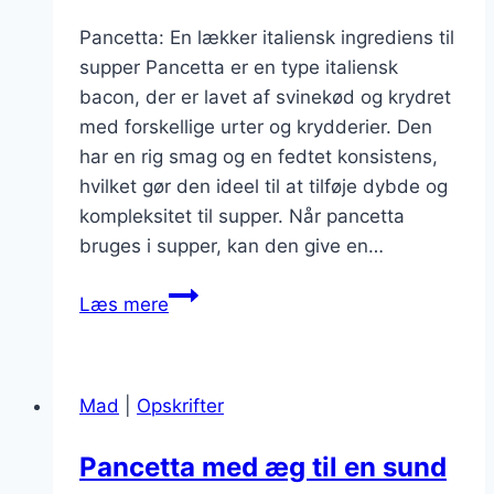
Pancetta: En lækker italiensk ingrediens til
supper Pancetta er en type italiensk
bacon, der er lavet af svinekød og krydret
med forskellige urter og krydderier. Den
har en rig smag og en fedtet konsistens,
hvilket gør den ideel til at tilføje dybde og
kompleksitet til supper. Når pancetta
bruges i supper, kan den give en…
Pancetta
Læs mere
til
suppe
med
Mad
|
Opskrifter
bønner
Pancetta med æg til en sund