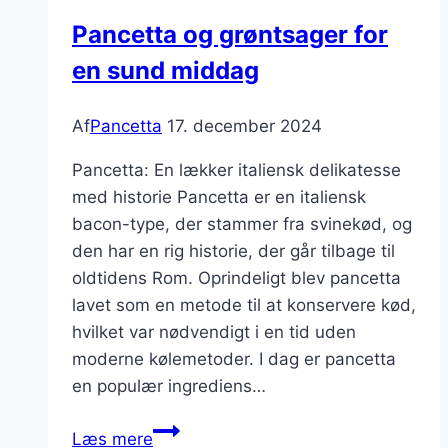
ret
Pancetta og grøntsager for
en sund middag
Af
Pancetta
17. december 2024
Pancetta: En lækker italiensk delikatesse
med historie Pancetta er en italiensk
bacon-type, der stammer fra svinekød, og
den har en rig historie, der går tilbage til
oldtidens Rom. Oprindeligt blev pancetta
lavet som en metode til at konservere kød,
hvilket var nødvendigt i en tid uden
moderne kølemetoder. I dag er pancetta
en populær ingrediens…
Pancetta
Læs mere