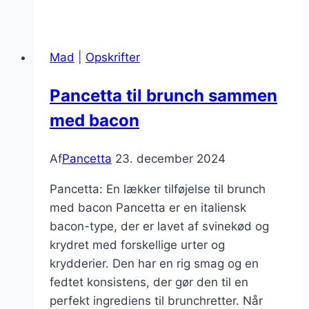
og
grøntsager
for
Mad
|
Opskrifter
en
sund
Pancetta til brunch sammen
middag
med bacon
Af
Pancetta
23. december 2024
Pancetta: En lækker tilføjelse til brunch
med bacon Pancetta er en italiensk
bacon-type, der er lavet af svinekød og
krydret med forskellige urter og
krydderier. Den har en rig smag og en
fedtet konsistens, der gør den til en
perfekt ingrediens til brunchretter. Når