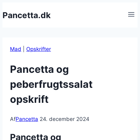
Fortsæt
Pancetta.dk
til
indhold
Mad
|
Opskrifter
Pancetta og
peberfrugtssalat
opskrift
Af
Pancetta
24. december 2024
Pancetta og