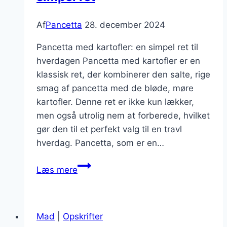
Af
Pancetta
28. december 2024
Pancetta med kartofler: en simpel ret til
hverdagen Pancetta med kartofler er en
klassisk ret, der kombinerer den salte, rige
smag af pancetta med de bløde, møre
kartofler. Denne ret er ikke kun lækker,
men også utrolig nem at forberede, hvilket
gør den til et perfekt valg til en travl
hverdag. Pancetta, som er en…
Pancetta
Læs mere
med
kartofler:
en
Mad
|
Opskrifter
simpel