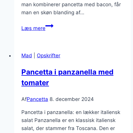
man kombinerer pancetta med bacon, får
man en skøn blanding af…
Pancetta
Læs mere
til
brunch
sammen
Mad
|
Opskrifter
med
bacon
Pancetta i panzanella med
tomater
Af
Pancetta
8. december 2024
Pancetta i panzanella: en lækker italiensk
salat Panzanella er en klassisk italiensk
salat, der stammer fra Toscana. Den er