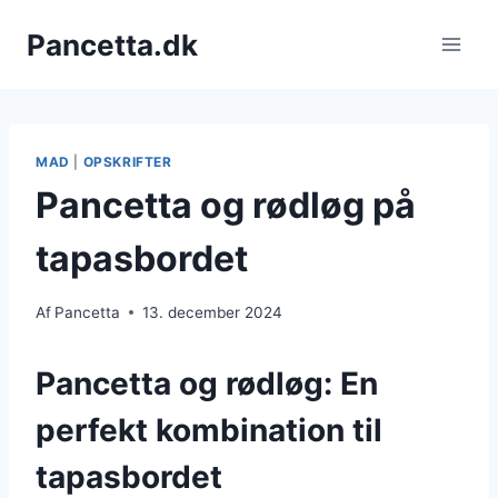
Fortsæt
Pancetta.dk
til
indhold
MAD
|
OPSKRIFTER
Pancetta og rødløg på
tapasbordet
Af
Pancetta
13. december 2024
Pancetta og rødløg: En
perfekt kombination til
tapasbordet