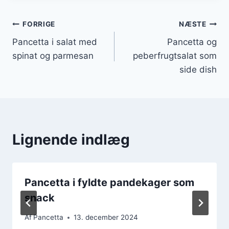
Indlægsnavigation
FORRIGE
NÆSTE
Pancetta i salat med
Pancetta og
spinat og parmesan
peberfrugtsalat som
side dish
Lignende indlæg
Pancetta i fyldte pandekager som
snack
Af
Pancetta
13. december 2024