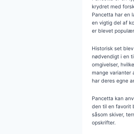
krydret med forske
Pancetta har en l
en vigtig del af 
er blevet populær
Historisk set ble
nødvendigt i en t
omgivelser, hvilk
mange varianter 
har deres egne a
Pancetta kan anve
den til en favori
såsom skiver, tern
opskrifter.