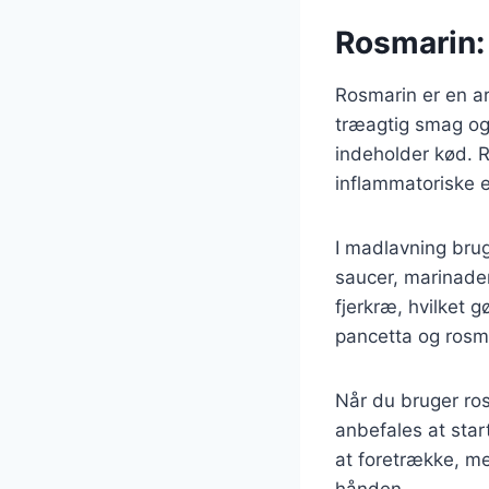
Rosmarin: 
Rosmarin er en a
træagtig smag og 
indeholder kød. 
inflammatoriske e
I madlavning brug
saucer, marinad
fjerkræ, hvilket g
pancetta og rosma
Når du bruger ros
anbefales at star
at foretrække, me
hånden.