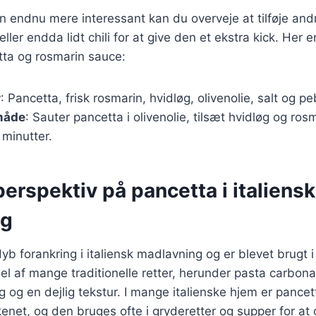
n endnu mere interessant kan du overveje at tilføje and
ller endda lidt chili for at give den et ekstra kick. Her e
tta og rosmarin sauce:
r
: Pancetta, frisk rosmarin, hvidløg, olivenolie, salt og pe
måde
: Sauter pancetta i olivenolie, tilsæt hvidløg og ros
 minutter.
perspektiv på pancetta i italiensk
ng
yb forankring i italiensk madlavning og er blevet brugt i
del af mange traditionelle retter, herunder pasta carbon
ag og en dejlig tekstur. I mange italienske hjem er pancet
enet, og den bruges ofte i gryderetter og supper for at 