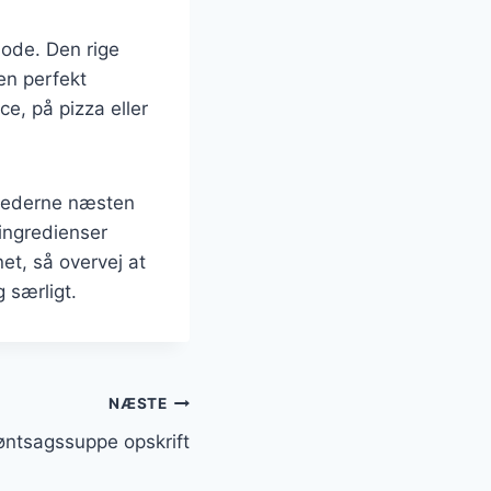
mode. Den rige
en perfekt
e, på pizza eller
ghederne næsten
 ingredienser
et, så overvej at
g særligt.
NÆSTE
røntsagssuppe opskrift