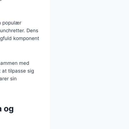
en populær
runchretter. Dens
smagfuld komponent
s sammen med
at tilpasse sig
rer sin
a og