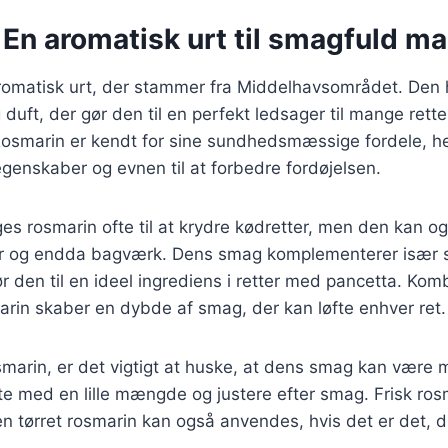
En aromatisk urt til smagfuld m
romatisk urt, der stammer fra Middelhavsområdet. Den 
duft, der gør den til en perfekt ledsager til mange rette
Rosmarin er kendt for sine sundhedsmæssige fordele, he
genskaber og evnen til at forbedre fordøjelsen.
es rosmarin ofte til at krydre kødretter, men den kan o
er og endda bagværk. Dens smag komplementerer især 
ør den til en ideel ingrediens i retter med pancetta. Kom
rin skaber en dybde af smag, der kan løfte enhver ret.
marin, er det vigtigt at huske, at dens smag kan være 
te med en lille mængde og justere efter smag. Frisk ros
n tørret rosmarin kan også anvendes, hvis det er det, 