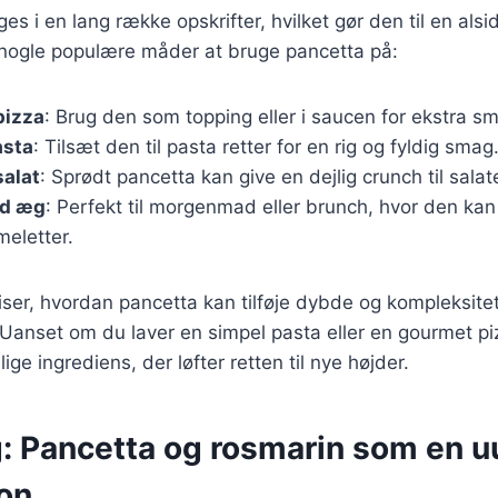
s i en lang række opskrifter, hvilket gør den til en alsid
 nogle populære måder at bruge pancetta på:
pizza
: Brug den som topping eller i saucen for ekstra s
asta
: Tilsæt den til pasta retter for en rig og fyldig smag
salat
: Sprødt pancetta kan give en dejlig crunch til salate
ed æg
: Perfekt til morgenmad eller brunch, hvor den ka
meletter.
viser, hvordan pancetta kan tilføje dybde og kompleksitet
r. Uanset om du laver en simpel pasta eller en gourmet p
e ingrediens, der løfter retten til nye højder.
g: Pancetta og rosmarin som en 
on