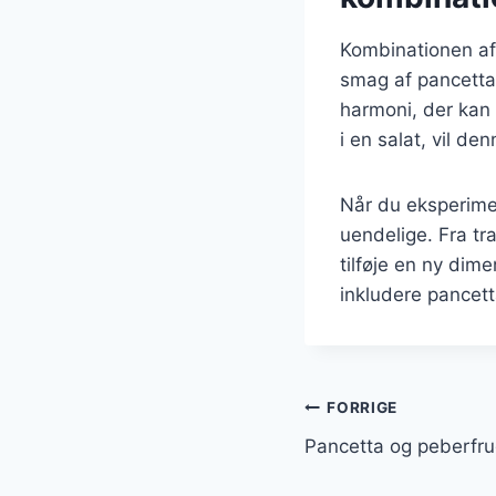
Kombinationen af 
smag af pancetta
harmoni, der kan 
i en salat, vil d
Når du eksperime
uendelige. Fra tra
tilføje en ny dim
inkludere pancetta
Indlægsnavi
FORRIGE
Pancetta og peberfrugt