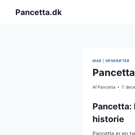
Fortsæt
Pancetta.dk
til
indhold
MAD
|
OPSKRIFTER
Pancetta
Af
Pancetta
7. dec
Pancetta: 
historie
Pancetta er en ty