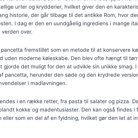
llige urter og krydderier, hvilket giver den en karakteri
ang historie, der går tilbage til det antikke Rom, hvor d
kosten. I dag er den en uundgåelig ingrediens i mange ita
 verden over.
v pancetta fremstillet som en metode til at konservere kø
id uden moderne køleskabe. Den blev ofte hængt til tørre 
et gjorde det muligt for den at udvikle sin unikke smag. 
af pancetta, herunder den søde og den krydrede versio
nvendelser i madlavningen.
ndes i en række retter, fra pasta til salater og pizza. D
t blandt kokke og madentusiaster. Den kan også findes i f
 eller som en del af en fyldning, hvilket gør den let at 