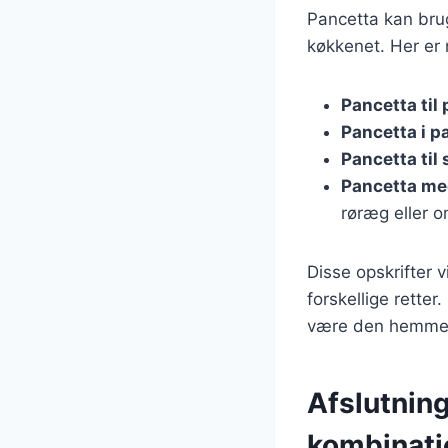
Pancetta kan bruge
køkkenet. Her er
Pancetta til 
Pancetta i p
Pancetta til 
Pancetta m
røræg eller o
Disse opskrifter 
forskellige rette
være den hemmelig
Afslutnin
kombinati