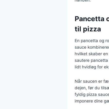
Pancetta 
til pizza
En pancetta og ro
sauce kombinerer
hvilket skaber e
sautere pancetta 
lidt hvidløg for e
Når saucen er fæ
dejen, før du til
fyldig pizza sauc
imponere dine gæ