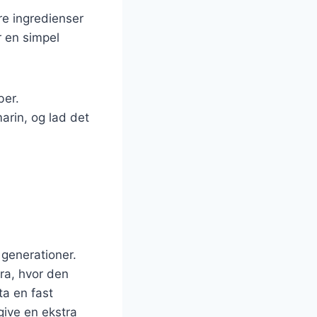
re ingredienser
r en simpel
ber.
marin, og lad det
 generationer.
ara, hvor den
ta en fast
give en ekstra