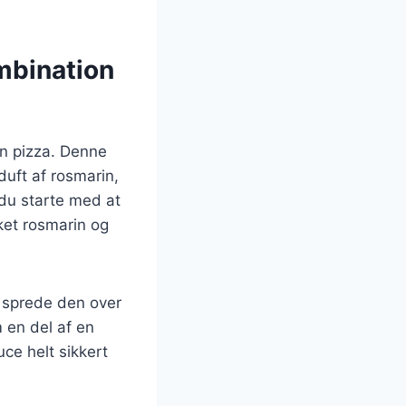
mbination
in pizza. Denne
uft af rosmarin,
 du starte med at
kket rosmarin og
 sprede den over
m en del af en
ce helt sikkert