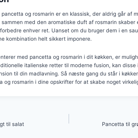
pancetta og rosmarin er en klassisk, der aldrig går af 
 sammen med den aromatiske duft af rosmarin skaber 
forbedre enhver ret. Uanset om du bruger dem i en sauc
enne kombination helt sikkert imponere.
nterer med pancetta og rosmarin i dit køkken, er muli
ditionelle italienske retter til moderne fusion, kan disse
ension til din madlavning. Så næste gang du står i køkken
 og rosmarin i dine opskrifter for at skabe noget virkeli
gation
 til salat
Pancetta til g