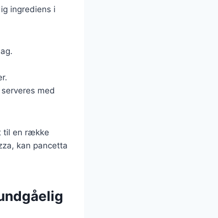
ig ingrediens i
mag.
.
r.
n serveres med
 til en række
izza, kan pancetta
uundgåelig