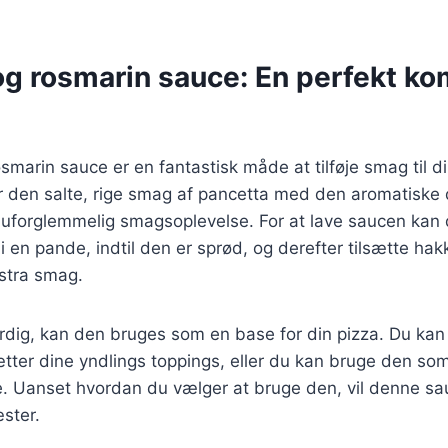
og rosmarin sauce: En perfekt ko
smarin sauce er en fantastisk måde at tilføje smag til d
 den salte, rige smag af pancetta med den aromatiske d
n uforglemmelig smagsoplevelse. For at lave saucen kan
i en pande, indtil den er sprød, og derefter tilsætte ha
kstra smag.
rdig, kan den bruges som en base for din pizza. Du kan
sætter dine yndlings toppings, eller du kan bruge den so
e. Uanset hvordan du vælger at bruge den, vil denne sau
ster.