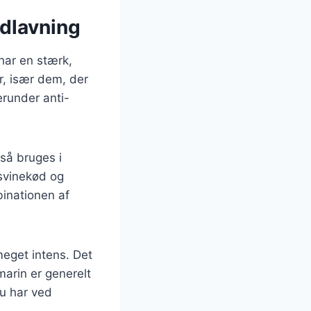
adlavning
har en stærk,
r, især dem, der
runder anti-
gså bruges i
svinekød og
binationen af
meget intens. Det
marin er generelt
du har ved