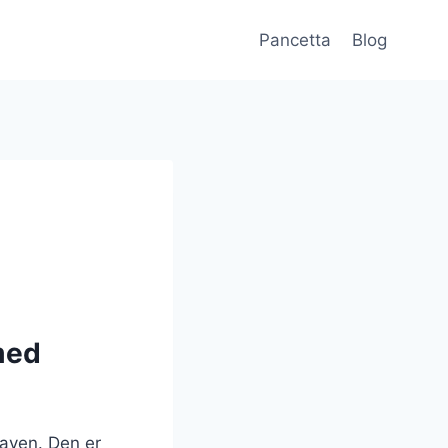
Pancetta
Blog
med
maven. Den er