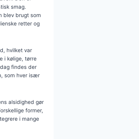
stisk smag.
en blev brugt som
lienske retter og
d, hvilket var
i kølige, tørre
I dag findes der
n, som hver især
ens alsidighed gør
orskellige former,
integrere i mange