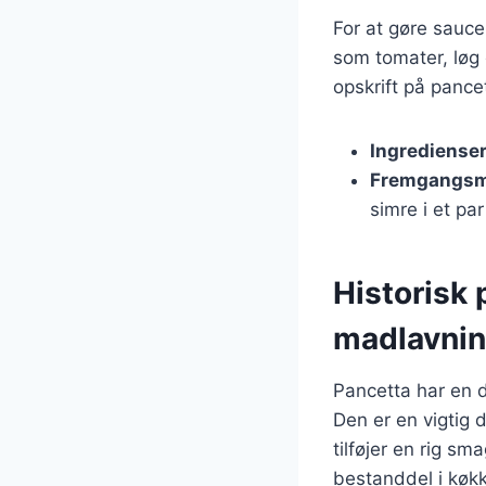
For at gøre sauce
som tomater, løg e
opskrift på pance
Ingrediense
Fremgangs
simre i et par
Historisk 
madlavni
Pancetta har en d
Den er en vigtig 
tilføjer en rig sm
bestanddel i køkk