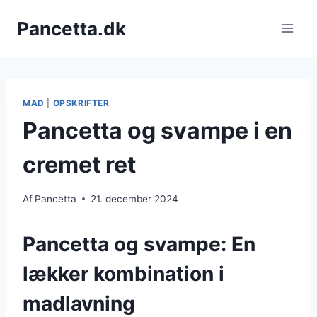
Fortsæt
Pancetta.dk
til
indhold
MAD
|
OPSKRIFTER
Pancetta og svampe i en
cremet ret
Af
Pancetta
21. december 2024
Pancetta og svampe: En
lækker kombination i
madlavning