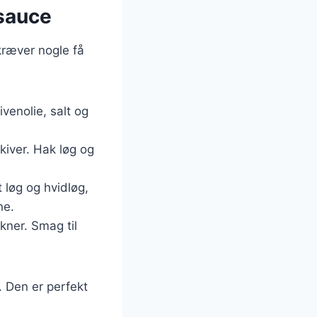
esauce
kræver nogle få
ivenolie, salt og
kiver. Hak løg og
 løg og hvidløg,
ne.
kner. Smag til
. Den er perfekt