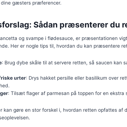
r dine gæsters præferencer.
sforslag: Sådan præsenterer du r
ancetta og svampe i flødesauce, er præsentationen vigti
de. Her er nogle tips til, hvordan du kan præsentere re
e
: Brug dybe skåle til at servere retten, så saucen kan s
riske urter
: Drys hakket persille eller basilikum over rett
khed.
ger
: Tilsæt flager af parmesan på toppen for en ekstr
r kan gøre en stor forskel i, hvordan retten opfattes af
iseoplevelsen.