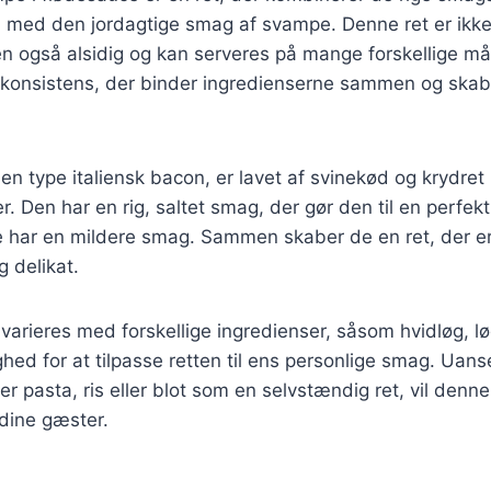
ta med den jordagtige smag af svampe. Denne ret er ikk
 også alsidig og kan serveres på mange forskellige m
et konsistens, der binder ingredienserne sammen og ska
en type italiensk bacon, er lavet af svinekød og krydret
r. Den har en rig, saltet smag, der gør den til en perfekt
 har en mildere smag. Sammen skaber de en ret, der e
g delikat.
arieres med forskellige ingredienser, såsom hvidløg, lø
ighed for at tilpasse retten til ens personlige smag. Ua
er pasta, ris eller blot som en selvstændig ret, vil denn
dine gæster.