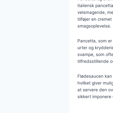
italiensk pancet
velsmagende, men
tilføjer en crem
smagsoplevelse.
Pancetta, som er 
urter og krydderie
svampe, som ofte
tilfredsstillende o
Flødesaucen kan v
hvilket giver mul
at servere den ov
sikkert imponere 