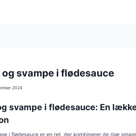
 og svampe i flødesauce
ember 2024
og svampe i flødesauce: En lækk
on
pe i flødesauce er en ret, der kombinerer de rige smag