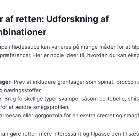
r af retten: Udforskning af
binationer
e i flødesauce kan varieres på mange måder for at tilp
præferencer. Her er nogle ideer til, hvordan du kan ek
sager
: Prøv at inkludere grøntsager som spinat, broccoli e
og næringsstoffer.
e
: Brug forskellige typer svampe, såsom portobello, shiit
for at ændre smagsprofilen.
parmesan eller gorgonzola for en ekstra cremet og smag
 kan gøre retten mere interessant og tilpasse den til s