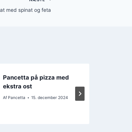
lat med spinat og feta
Pancetta på pizza med
Pancett
ekstra ost
intens
Af
Pancetta
15. december 2024
Af
Pancett