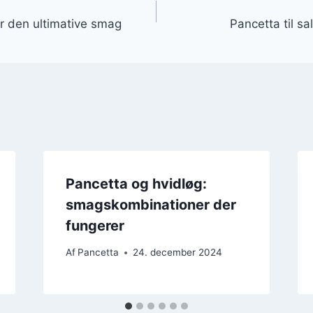
gation
r den ultimative smag
Pancetta til sa
Pancetta og hvidløg:
smagskombinationer der
fungerer
Af
Pancetta
24. december 2024