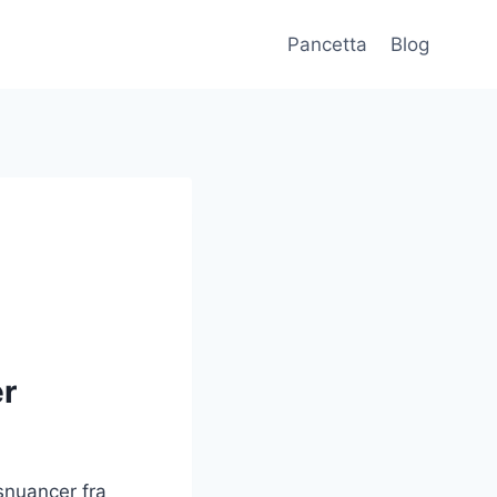
Pancetta
Blog
er
snuancer fra