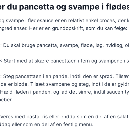
er du pancetta og svampe i flød
og svampe i flødesauce er en relativt enkel proces, der 
gredienser. Her er en grundopskrift, som du kan følge:
r
: Du skal bruge pancetta, svampe, fløde, løg, hvidløg, ol
e
: Start med at skære pancettaen i tern og svampene i s
g
: Steg pancettaen i en pande, indtil den er sprød. Tilsæt
l de er bløde. Tilsæt svampene og steg, indtil de er gyld
 Hæld fløden i panden, og lad det simre, indtil saucen ty
peber.
veres med pasta, ris eller endda som en del af en salat
iddag eller som en del af en festlig menu.