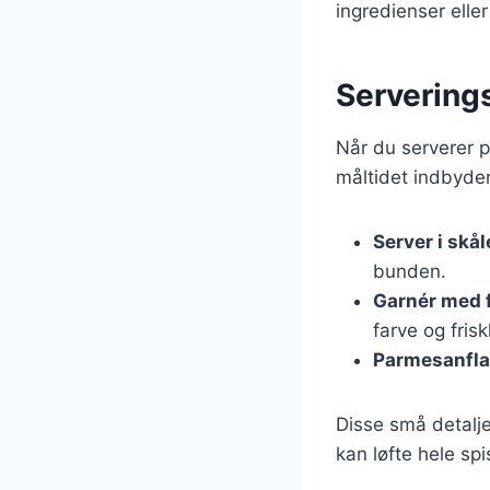
ingredienser elle
Servering
Når du serverer p
måltidet indbyden
Server i skål
bunden.
Garnér med f
farve og fris
Parmesanfla
Disse små detalje
kan løfte hele sp