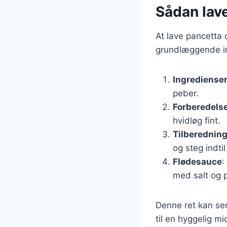
Sådan lav
At lave pancetta 
grundlæggende in
Ingrediense
peber.
Forberedels
hvidløg fint.
Tilberednin
og steg indti
Flødesauce
:
med salt og 
Denne ret kan ser
til en hyggelig m