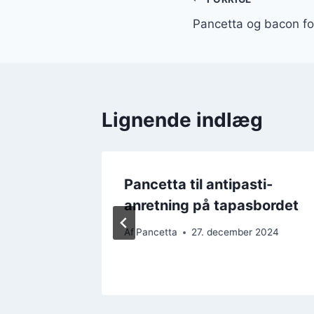
Indlægsnavi
Pancetta og bacon fo
Lignende indlæg
e i
Pancetta til antipasti-
t
anretning på tapasbordet
 2024
Af
Pancetta
27. december 2024