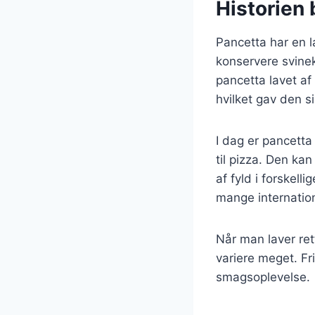
Historien b
Pancetta har en l
konservere svinekø
pancetta lavet af
hvilket gav den s
I dag er pancetta
til pizza. Den kan
af fyld i forskell
mange internatio
Når man laver ret
variere meget. Fri
smagsoplevelse.