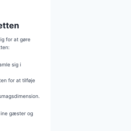
etten
g for at gøre
tten:
amle sig i
en for at tilføje
a smagsdimension.
 dine gæster og