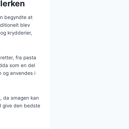
llerken
man begyndte at
ditionelt blev
og krydderier,
retter, fra pasta
endda som en del
en og anvendes i
et, da smagen kan
vil give den bedste