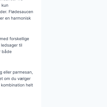
e kun
åder. Flødesaucen
ber en harmonisk
 med forskellige
 ledsager til
r både
g eller parmesan,
nset om du vælger
e kombination helt