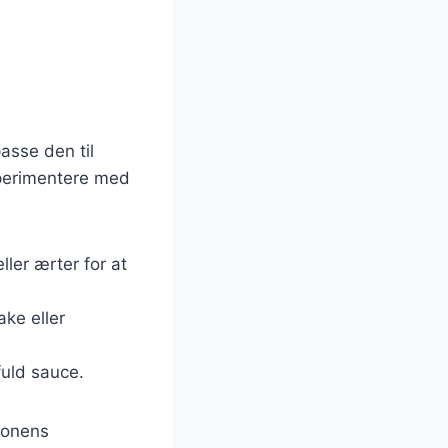
asse den til
sperimentere med
ller ærter for at
ake eller
fuld sauce.
æsonens