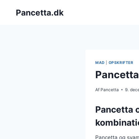
Fortsæt
Pancetta.dk
til
indhold
MAD
|
OPSKRIFTER
Pancetta
Af
Pancetta
9. dec
Pancetta 
kombinati
Pancetta og svam