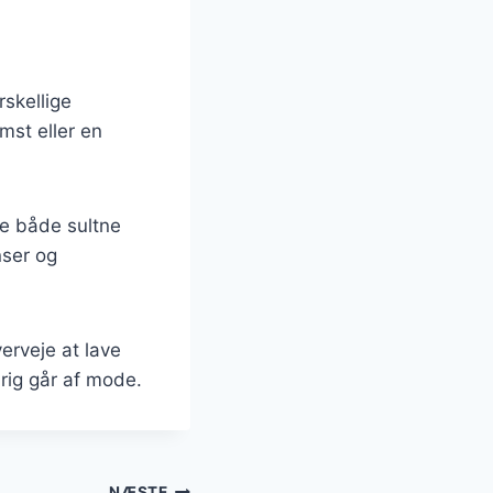
rskellige
st eller en
le både sultne
nser og
erveje at lave
rig går af mode.
NÆSTE