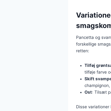
Variatione
smagskom
Pancetta og svamp
forskellige smags
retten:
Tilføj grønt
tilføje farve 
Skift svamp
champignon, 
Ost
: Tilsæt 
Disse variationer