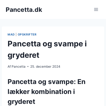
Fortsæt
Pancetta.dk
til
indhold
MAD
|
OPSKRIFTER
Pancetta og svampe i
gryderet
Af
Pancetta
25. december 2024
Pancetta og svampe: En
lækker kombination i
gryderet