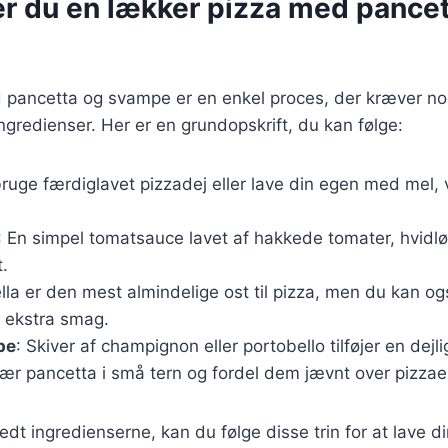
er du en lækker pizza med pance
d pancetta og svampe er en enkel proces, der kræver no
redienser. Her er en grundopskrift, du kan følge:
bruge færdiglavet pizzadej eller lave din egen med mel,
: En simpel tomatsauce lavet af hakkede tomater, hvidlø
.
lla er den mest almindelige ost til pizza, men du kan ogs
 ekstra smag.
pe
: Skiver af champignon eller portobello tilføjer en dejli
kær pancetta i små tern og fordel dem jævnt over pizzae
dt ingredienserne, kan du følge disse trin for at lave di