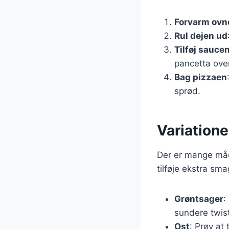
Forvarm ovn
Rul dejen ud
Tilføj sauce
pancetta ove
Bag pizzaen
sprød.
Variation
Der er mange måde
tilføje ekstra sma
Grøntsager
:
sundere twist
Ost
: Prøv at 