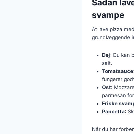
Sådan lav
svampe
At lave pizza me
grundlæggende ing
Dej
: Du kan 
salt.
Tomatsauce
fungerer godt
Ost
: Mozzare
parmesan for
Friske svam
Pancetta
: S
Når du har forbere