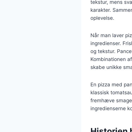
tekstur, mens sv
karakter. Sammen
oplevelse.
Når man laver piz
ingredienser. Fr
og tekstur. Pancet
Kombinationen af 
skabe unikke sma
En pizza med pan
klassisk tomatsa
fremhæve smagene
ingredienserne k
Historien b