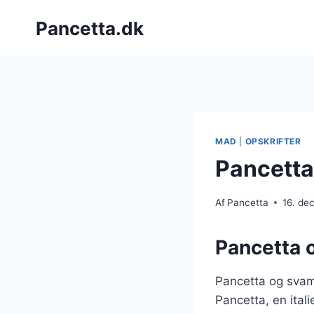
Fortsæt
Pancetta.dk
til
indhold
MAD
|
OPSKRIFTER
Pancetta
Af
Pancetta
16. de
Pancetta 
Pancetta og svamp
Pancetta, en ital