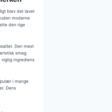
igt blev det lavet
id uden moderne
atte den rige
usaltet. Den mest
teristisk smag.
 vigtig ingrediens
opulær i mange
er. Dens