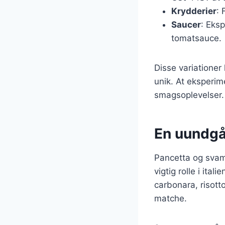
Krydderier
: 
Saucer
: Eks
tomatsauce.
Disse variationer
unik. At eksperim
smagsoplevelser.
En uundgåe
Pancetta og svam
vigtig rolle i ita
carbonara, risott
matche.