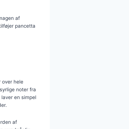
smagen af
tilføjer pancetta
 over hele
yrlige noter fra
 laver en simpel
der.
erden af