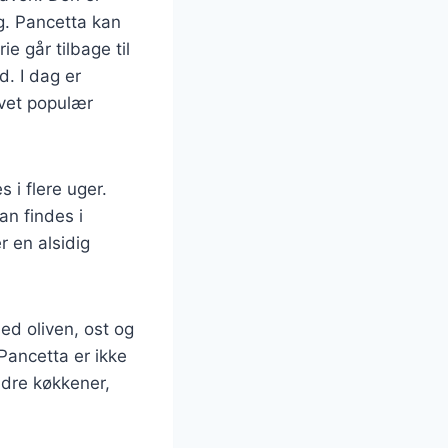
ag. Pancetta kan
ie går tilbage til
. I dag er
evet populær
 i flere uger.
an findes i
r en alsidig
ed oliven, ost og
Pancetta er ikke
ndre køkkener,