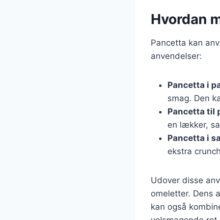
Hvordan ma
Pancetta kan anv
anvendelser:
Pancetta i p
smag. Den ka
Pancetta til 
en lækker, s
Pancetta i sa
ekstra crunc
Udover disse anve
omeletter. Dens a
kan også kombine
velsmagende ret.