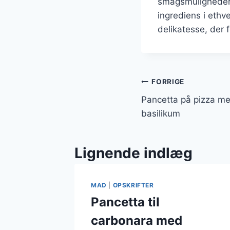
smagsmuligheder. 
ingrediens i ethv
delikatesse, der 
Indlægsnavi
FORRIGE
Pancetta på pizza me
basilikum
Lignende indlæg
MAD
|
OPSKRIFTER
Pancetta til
carbonara med