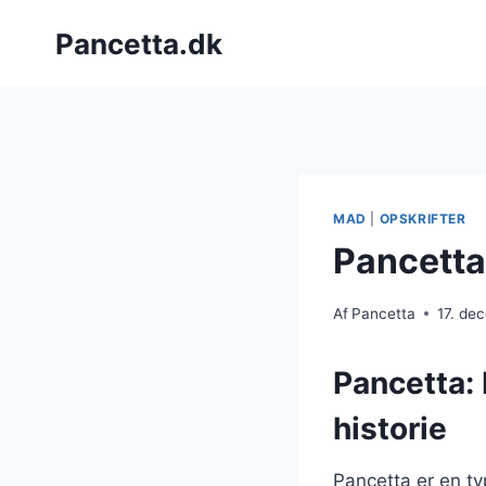
Fortsæt
Pancetta.dk
til
indhold
MAD
|
OPSKRIFTER
Pancetta 
Af
Pancetta
17. de
Pancetta: 
historie
Pancetta er en ty