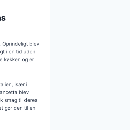
ns
. Oprindeligt blev
gt i en tid uden
ke køkken og er
lien, især i
Pancetta blev
sk smag til deres
t gør den til en