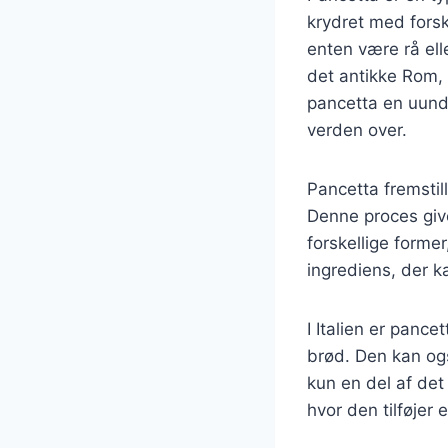
krydret med forsk
enten være rå elle
det antikke Rom, 
pancetta en uundg
verden over.
Pancetta fremstill
Denne proces give
forskellige former
ingrediens, der ka
I Italien er panc
brød. Den kan ogs
kun en del af det
hvor den tilføjer e