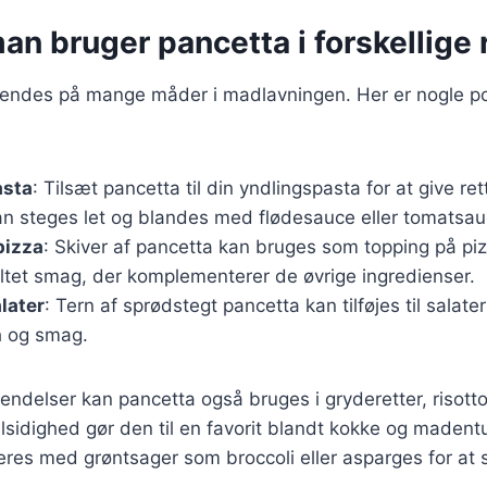
n bruger pancetta i forskellige 
endes på mange måder i madlavningen. Her er nogle p
asta
: Tilsæt pancetta til din yndlingspasta for at give r
n steges let og blandes med flødesauce eller tomatsau
pizza
: Skiver af pancetta kan bruges som topping på pizz
altet smag, der komplementerer de øvrige ingredienser.
later
: Tern af sprødstegt pancetta kan tilføjes til salater
h og smag.
ndelser kan pancetta også bruges i gryderetter, risotto
lsidighed gør den til en favorit blandt kokke og madent
res med grøntsager som broccoli eller asparges for at