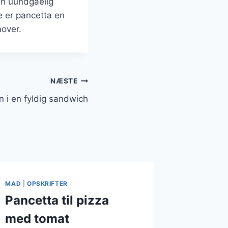
 en uundgåelig
e er pancetta en
mover.
NÆSTE
 i en fyldig sandwich
MAD
|
OPSKRIFTER
Pancetta til pizza
med tomat