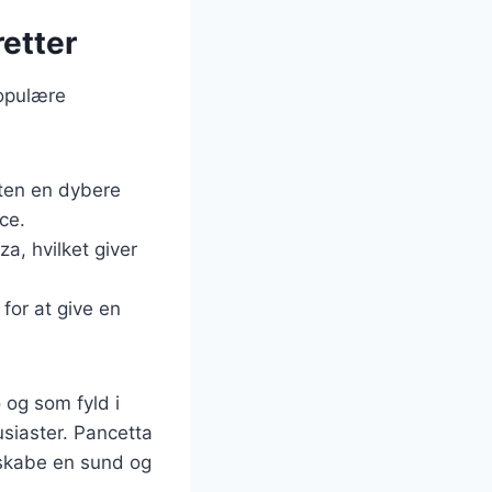
retter
opulære
etten en dybere
ce.
a, hvilket giver
 for at give en
 og som fyld i
usiaster. Pancetta
 skabe en sund og