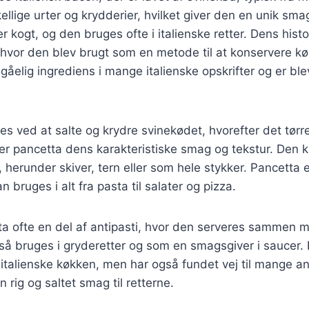
ellige urter og krydderier, hvilket giver den en unik sm
r kogt, og den bruges ofte i italienske retter. Dens histor
hvor den blev brugt som en metode til at konservere kød
åelig ingrediens i mange italienske opskrifter og er bl
es ved at salte og krydre svinekødet, hvorefter det tørres
r pancetta dens karakteristiske smag og tekstur. Den k
, herunder skiver, tern eller som hele stykker. Pancetta e
n bruges i alt fra pasta til salater og pizza.
etta ofte en del af antipasti, hvor den serveres sammen m
å bruges i gryderetter og som en smagsgiver i saucer. 
 italienske køkken, men har også fundet vej til mange a
n rig og saltet smag til retterne.