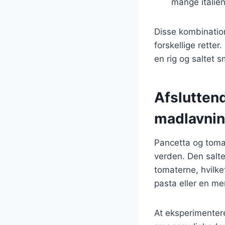
mange italien
Disse kombination
forskellige retter
en rig og saltet s
Afslutten
madlavni
Pancetta og tomat
verden. Den salt
tomaterne, hvilke
pasta eller en me
At eksperimentere