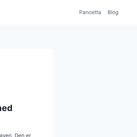
Pancetta
Blog
med
maven. Den er