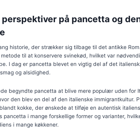
e perspektiver på pancetta og de
se
ng historie, der strækker sig tilbage til det antikke Rom
metode til at konservere svinekød, hvilket var nødvendi
. I dag er pancetta blevet en vigtig del af det italiens
e smag og alsidighed.
ede begyndte pancetta at blive mere populær uden for Ita
or den blev en del af den italienske immigrantkultur. 
 blandt kokke, der ønskede at tilføje en autentisk italien
es pancetta i mange forskellige former og varianter, hvilke
diens i mange køkkener.