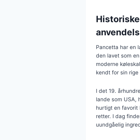
Historisk
anvendel
Pancetta har en la
den lavet som en 
moderne køleskabe
kendt for sin rig
I det 19. århundr
lande som USA, hv
hurtigt en favorit
retter. I dag find
uundgåelig ingre