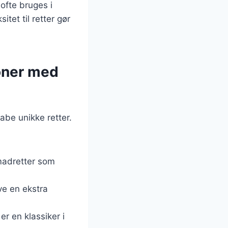
ofte bruges i
tet til retter gør
ioner med
abe unikke retter.
nmadretter som
ive en ekstra
r en klassiker i