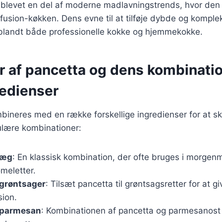
 blevet en del af moderne madlavningstrends, hvor den 
usion-køkken. Dens evne til at tilføje dybde og kompleksi
t blandt både professionelle kokke og hjemmekokke.
er af pancetta og dens kombinat
redienser
ineres med en række forskellige ingredienser for at sk
ulære kombinationer:
 æg
: En klassisk kombination, der ofte bruges i morge
 omeletter.
 grøntsager
: Tilsæt pancetta til grøntsagsretter for at g
ion.
 parmesan
: Kombinationen af pancetta og parmesanost e