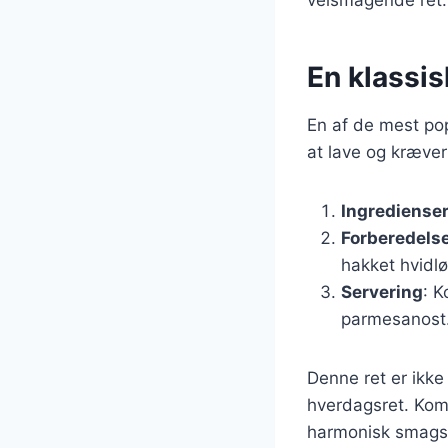
En klassi
En af de mest po
at lave og kræver
Ingrediense
Forberedels
hakket hvidlø
Servering
: 
parmesanost
Denne ret er ikke
hverdagsret. Kom
harmonisk smagso