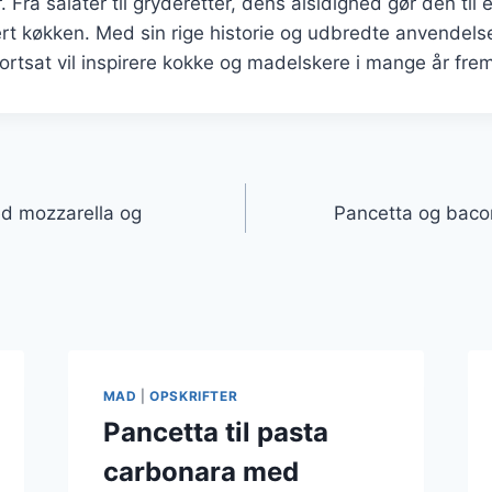
Fra salater til gryderetter, dens alsidighed gør den til
ert køkken. Med sin rige historie og udbredte anvendels
fortsat vil inspirere kokke og madelskere i mange år fre
gation
d mozzarella og
Pancetta og bacon
MAD
|
OPSKRIFTER
Pancetta til pasta
carbonara med