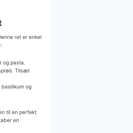
t
enne ret er enkel
:
er og pasta.
sprød. Tilsæt
 basilikum og
n til en perfekt
kaber en