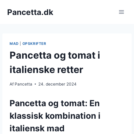
Fortsæt
Pancetta.dk
til
indhold
MAD
|
OPSKRIFTER
Pancetta og tomat i
italienske retter
Af
Pancetta
24. december 2024
Pancetta og tomat: En
klassisk kombination i
italiensk mad