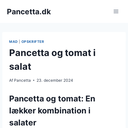
Fortsæt
Pancetta.dk
til
indhold
MAD
|
OPSKRIFTER
Pancetta og tomat i
salat
Af
Pancetta
23. december 2024
Pancetta og tomat: En
lækker kombination i
salater