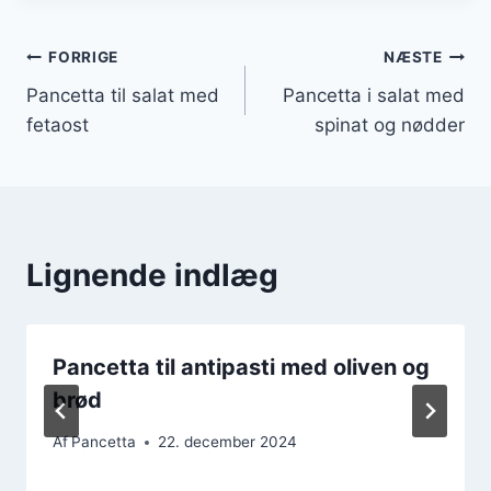
Indlægsnavigation
FORRIGE
NÆSTE
Pancetta til salat med
Pancetta i salat med
fetaost
spinat og nødder
Lignende indlæg
Pancetta til antipasti med oliven og
brød
Af
Pancetta
22. december 2024