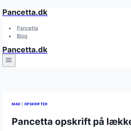
Pancetta.dk
Fortsæt
til
indhold
Pancetta
Blog
Pancetta.dk
MAD
|
OPSKRIFTER
Pancetta opskrift på lækk