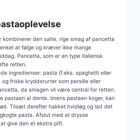
pastaoplevelse
er kombinerer den salte, rige smag af pancetta
 enkel at følge og kræver ikke mange
middag. Pancetta, som er en type italiensk
øfte retten.
e ingredienser: pasta (f.eks. spaghetti eller
 og friske krydderurter som persille eller
pancetta, da smagen vil være central for retten.
ge pastaen al dente. Imens pastaen koger, kan
rød. Tilsæt derefter hakket hvidløg og lad det
igkogte pasta. Afslut med at drysse
t give den et ekstra pift.