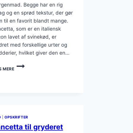
genmad. Begge har en rig
g og en sprød tekstur, der gør
 til en favorit blandt mange.
cetta, som er en italiensk
on lavet af svinekød, er
dret med forskellige urter og
dderier, hvilket giver den en…
PANCETTA
S MERE
OG
BACON
TIL
MORGENMAD
D
|
OPSKRIFTER
ncetta til gryderet