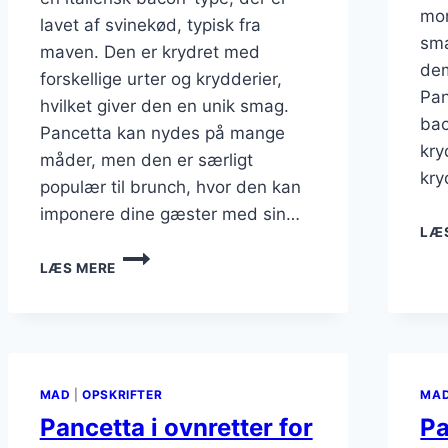
mor
lavet af svinekød, typisk fra
sma
maven. Den er krydret med
dem
forskellige urter og krydderier,
Pan
hvilket giver den en unik smag.
bac
Pancetta kan nydes på mange
kry
måder, men den er særligt
kry
populær til brunch, hvor den kan
imponere dine gæster med sin…
LÆ
PANCETTA
LÆS MERE
TIL
BRUNCH
SOM
IMPONERER
GÆSTERNE
MAD
|
OPSKRIFTER
MA
Pancetta i ovnretter for
Pa