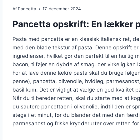
Af
Pancetta
17. december 2024
Pancetta opskrift: En lækker 
Pasta med pancetta er en klassisk italiensk ret, d
med den bløde tekstur af pasta. Denne opskrift er
ingredienser, hvilket gør den perfekt til en hurtig 
bacon, tilføjer en dybde af smag, der virkelig kan l
For at lave denne lækre pasta skal du bruge følgend
penne), pancetta, olivenolie, hvidløg, parmesanost,
basilikum. Det er vigtigt at vælge en god kvalitet 
Når du tilbereder retten, skal du starte med at ko
du sautere pancettaen i olivenolie, indtil den er sp
stege i et minut, før du blander det med den færd
parmesanost og friske krydderurter over retten for a