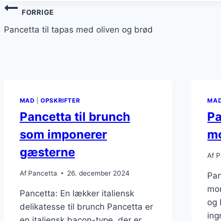
Indlægsnavigation
FORRIGE
Pancetta til tapas med oliven og brød
MAD
|
OPSKRIFTER
MA
Pancetta til brunch
Pa
som imponerer
m
gæsterne
Af
P
Af
Pancetta
26. december 2024
Pan
mo
Pancetta: En lækker italiensk
og 
delikatesse til brunch Pancetta er
ing
en italiensk bacon-type, der er