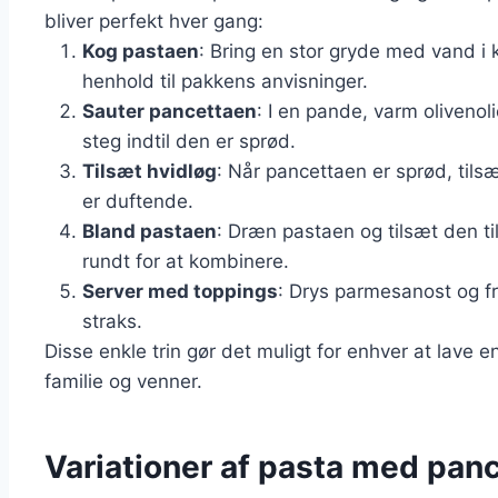
bliver perfekt hver gang:
Kog pastaen
: Bring en stor gryde med vand i k
henhold til pakkens anvisninger.
Sauter pancettaen
: I en pande, varm oliveno
steg indtil den er sprød.
Tilsæt hvidløg
: Når pancettaen er sprød, tilsæ
er duftende.
Bland pastaen
: Dræn pastaen og tilsæt den t
rundt for at kombinere.
Server med toppings
: Drys parmesanost og fr
straks.
Disse enkle trin gør det muligt for enhver at lave 
familie og venner.
Variationer af pasta med pance