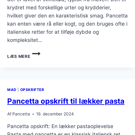
krydret med forskellige urter og krydderier,
hvilket giver den en karakteristisk smag. Pancetta
kan enten være rå eller kogt, og den bruges ofte i
italienske retter for at tilføje dybde og
kompleksitet…
PANCETTA
LÆS MERE
TIL
PASTA
CARBONARA
MED
FLØDESAUCE
MAD
|
OPSKRIFTER
Pancetta opskrift til lækker pasta
Af
Pancetta
19. december 2024
Pancetta opskrift: En lækker pastaoplevelse
Pasta med pancetta er en klassisk italiensk ret,