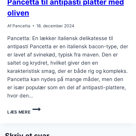
Pancetta til antipasti platter med
oliven
Af
Pancetta
18. december 2024
Pancetta: En lækker italiensk delikatesse til
antipasti Pancetta er en italiensk bacon-type, der
er lavet af svinekød, typisk fra maven. Den er
saltet og krydret, hvilket giver den en
karakteristisk smag, der er både rig og kompleks.
Pancetta kan nydes på mange måder, men den
er især populær som en del af antipasti-plattere,
hvor den…
PANCETTA
LÆS MERE
TIL
ANTIPASTI
PLATTER
MED
Skriv et svar