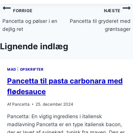
Indlægsnavigation
FORRIGE
NÆSTE
Pancetta og pølser i en
Pancetta til gryderet med
dejlig ret
grøntsager
Lignende indlæg
MAD
|
OPSKRIFTER
Pancetta til pasta carbonara med
flødesauce
Af
Pancetta
25. december 2024
Pancetta: En vigtig ingrediens i italiensk
madlavning Pancetta er en type italiensk bacon,
der er lavet af svinekød, typisk fra maven. Den er