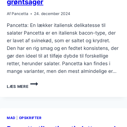
grøntsager
Af
Pancetta
24. december 2024
Pancetta: En lækker italiensk delikatesse til
salater Pancetta er en italiensk bacon-type, der
er lavet af svinekød, som er saltet og krydret.
Den har en rig smag og en fedtet konsistens, der
gør den ideel til at tilføje dybde til forskellige
retter, herunder salater. Pancetta kan findes i
mange varianter, men den mest almindelige er…
PANCETTA
LÆS MERE
I
SALAT
MED
FRISKE
GRØNTSAGER
MAD
|
OPSKRIFTER