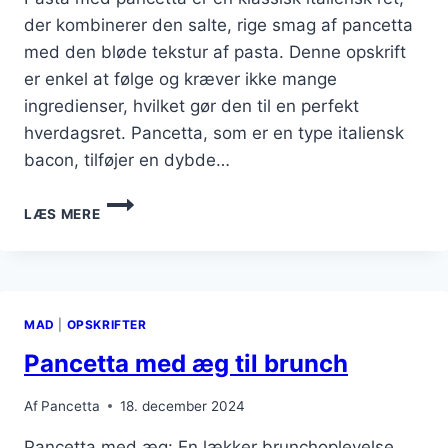
der kombinerer den salte, rige smag af pancetta
med den bløde tekstur af pasta. Denne opskrift
er enkel at følge og kræver ikke mange
ingredienser, hvilket gør den til en perfekt
hverdagsret. Pancetta, som er en type italiensk
bacon, tilføjer en dybde…
PANCETTA
LÆS MERE
OPSKRIFT
TIL
LÆKKER
PASTA
MAD
|
OPSKRIFTER
Pancetta med æg til brunch
Af
Pancetta
18. december 2024
Pancetta med æg: En lækker brunchoplevelse