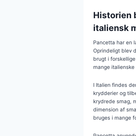
Historien
italiensk
Pancetta har en la
Oprindeligt blev 
brugt i forskellig
mange italienske o
I Italien findes 
krydderier og til
krydrede smag, me
dimension af smag
bruges i mange for
Pancetta anvendes