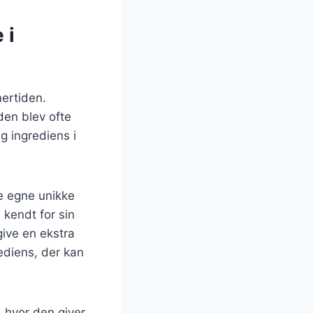
 i
mertiden.
den blev ofte
ig ingrediens i
ne egne unikke
 kendt for sin
give en ekstra
ediens, der kan
, hvor den giver