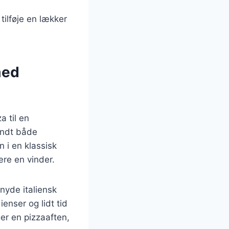
tilføje en lækker
med
a til en
andt både
 i en klassisk
ære en vinder.
nyde italiensk
enser og lidt tid
er en pizzaaften,