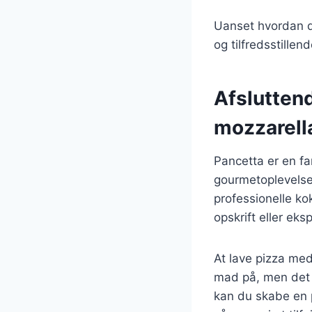
Uanset hvordan du 
og tilfredsstille
Afslutten
mozzarell
Pancetta er en fa
gourmetoplevelse.
professionelle k
opskrift eller ek
At lave pizza med
mad på, men det e
kan du skabe en p