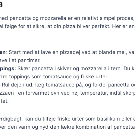
a
med pancetta og mozzarella er en relativt simpel proces
al følge for at sikre, at din pizza bliver perfekt. Her er e
jen
: Start med at lave en pizzadej ved at blande mel, va
e i et par timer.
ppings
: Skær pancetta i skiver og mozzarella i tern. Du 
dre toppings som tomatsauce og friske urter.
: Rul dejen ud, læg tomatsauce på, og fordel pancetta 
zzaen i en forvarmet ovn ved høj temperatur, indtil sko
tet.
rdigbagt, kan du tilføje friske urter som basilikum eller
ver den varm og nyd den lækre kombination af pancetta