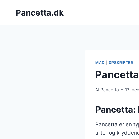
Fortsæt
Pancetta.dk
til
indhold
MAD
|
OPSKRIFTER
Pancetta
Af
Pancetta
12. de
Pancetta: 
Pancetta er en ty
urter og krydderi