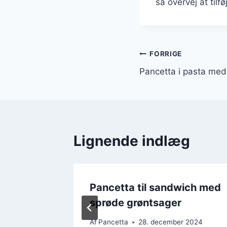
så overvej at tilf
Indlægsnavi
FORRIGE
Pancetta i pasta med
Lignende indlæg
l
Pancetta til sandwich med
sprøde grøntsager
 2024
Af
Pancetta
28. december 2024