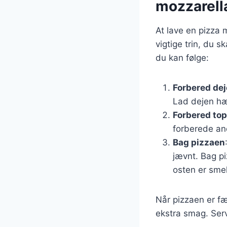
mozzarell
At lave en pizza 
vigtige trin, du sk
du kan følge:
Forbered de
Lad dejen hæv
Forbered to
forberede an
Bag pizzaen
jævnt. Bag pi
osten er smel
Når pizzaen er fæ
ekstra smag. Ser