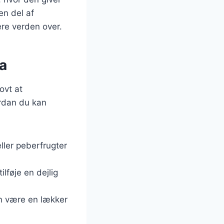
en del af
ere verden over.
a
ovt at
ordan du kan
ller peberfrugter
lføje en dejlig
n være en lækker