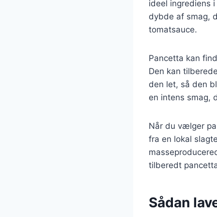
ideel ingrediens i
dybde af smag, d
tomatsauce.
Pancetta kan find
Den kan tilbered
den let, så den bl
en intens smag, d
Når du vælger panc
fra en lokal slag
masseproducerede 
tilberedt pancett
Sådan lav