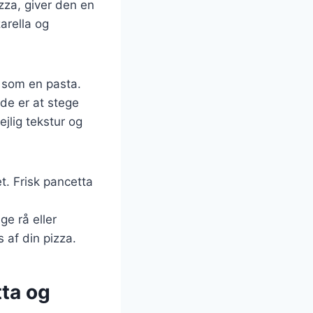
izza, giver den en
arella og
a som en pasta.
de er at stege
ejlig tekstur og
et. Frisk pancetta
e rå eller
 af din pizza.
tta og