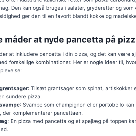
smag. Den kan også bruges i salater, gryderetter og som 
lsidighed gør den til en favorit blandt kokke og madelsk
e måder at nyde pancetta på pizz
r at inkludere pancetta i din pizza, og det kan være sj
d forskellige kombinationer. Her er nogle ideer til, hv
oplevelse:
 grøntsager
: Tilsæt grøntsager som spinat, artiskokker e
en sundere pizza.
 svampe
: Svampe som champignon eller portobello kan ti
 der komplementerer pancettaen.
 æg
: En pizza med pancetta og et spejlæg på toppen ka
hed.