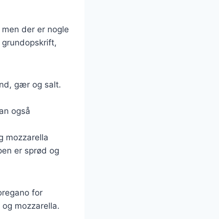
, men der er nogle
n grundopskrift,
nd, gær og salt.
kan også
og mozzarella
rpen er sprød og
 oregano for
 og mozzarella.