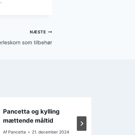
.
NÆSTE
rleskorn som tilbehør
Pancetta og kylling
Pancett
mættende måltid
en farv
Af
Pancetta
21. december 2024
Af
Pancett