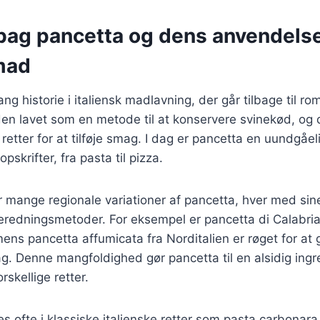
 bag pancetta og dens anvendelse
 mad
ng historie i italiensk madlavning, der går tilbage til ro
den lavet som en metode til at konservere svinekød, og 
e retter for at tilføje smag. I dag er pancetta en uundgåel
pskrifter, fra pasta til pizza.
der mange regionale variationer af pancetta, hver med si
beredningsmetoder. For eksempel er pancetta di Calabria
ns pancetta affumicata fra Norditalien er røget for at 
. Denne mangfoldighed gør pancetta til en alsidig ingr
skellige retter.
 ofte i klassiske italienske retter som pasta carbonara