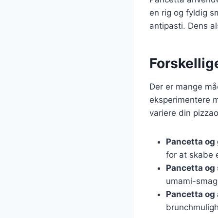
en rig og fyldig 
antipasti. Dens a
Forskellig
Der er mange måde
eksperimentere me
variere din pizza
Pancetta og
for at skabe 
Pancetta og
umami-smag,
Pancetta og
brunchmulig