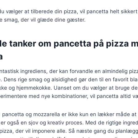
vælger at tilberede din pizza, vil pancetta helt sikkert 
nde smag, der vil glæde dine gæster.
de tanker om pancetta på pizza 
a
ntastisk ingrediens, der kan forvandle en almindelig pizz
 Dens rige smag og alsidighed gør den til en favorit bl
okke og hjemmekokke. Uanset om du vælger at bruge den
sperimentere med nye kombinationer, vil pancetta altid v
 pancetta og mozzarella er ikke kun en lækker måde at 
r også en sjov og kreativ proces. Med de rigtige ingredi
izza, der vil imponere alle. Så næste gang du planlægg