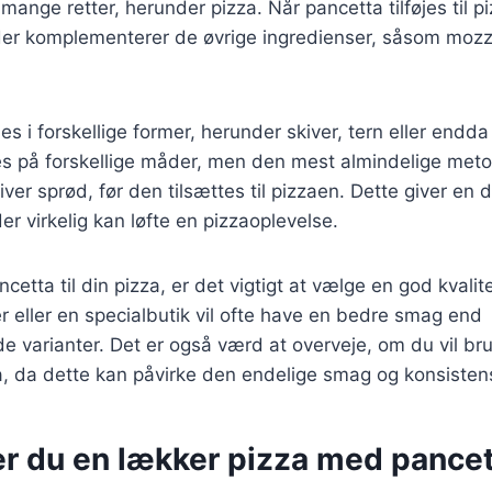
 mange retter, herunder pizza. Når pancetta tilføjes til p
er komplementerer de øvrige ingredienser, såsom mozz
es i forskellige former, herunder skiver, tern eller endd
es på forskellige måder, men den mest almindelige meto
iver sprød, før den tilsættes til pizzaen. Dette giver en d
er virkelig kan løfte en pizzaoplevelse.
etta til din pizza, er det vigtigt at vælge en god kvalit
ter eller en specialbutik vil ofte have en bedre smag end
varianter. Det er også værd at overveje, om du vil brug
a, da dette kan påvirke den endelige smag og konsistens
er du en lækker pizza med pance