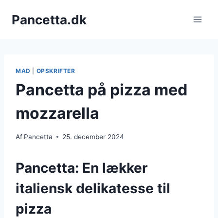
Fortsæt
Pancetta.dk
til
indhold
MAD
|
OPSKRIFTER
Pancetta på pizza med
mozzarella
Af
Pancetta
25. december 2024
Pancetta: En lækker
italiensk delikatesse til
pizza