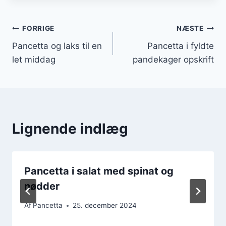
Indlægsnavigation
FORRIGE
NÆSTE
Pancetta og laks til en
Pancetta i fyldte
let middag
pandekager opskrift
Lignende indlæg
Pancetta i salat med spinat og
nødder
Af
Pancetta
25. december 2024