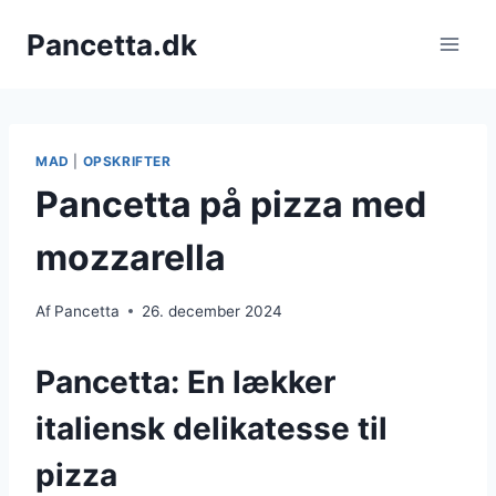
Fortsæt
Pancetta.dk
til
indhold
MAD
|
OPSKRIFTER
Pancetta på pizza med
mozzarella
Af
Pancetta
26. december 2024
Pancetta: En lækker
italiensk delikatesse til
pizza