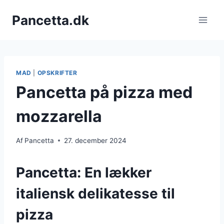
Fortsæt
Pancetta.dk
til
indhold
MAD
|
OPSKRIFTER
Pancetta på pizza med
mozzarella
Af
Pancetta
27. december 2024
Pancetta: En lækker
italiensk delikatesse til
pizza